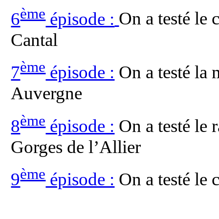
ème
6
épisode :
On a testé le 
Cantal
ème
7
épisode :
On a testé la m
Auvergne
ème
8
épisode :
On a testé le 
Gorges de l’Allier
ème
9
épisode :
On a testé le 