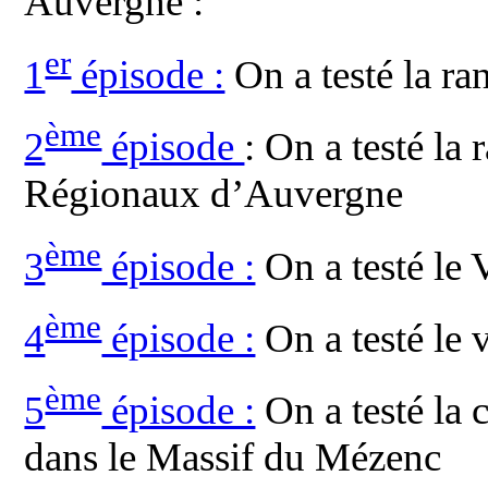
Auvergne :
er
1
épisode :
On a testé la ra
ème
2
épisode
:
On a testé la 
Régionaux d’Auvergne
ème
3
épisode :
On a testé le
ème
4
épisode :
On a testé le 
ème
5
épisode :
On a testé la c
dans le Massif du Mézenc