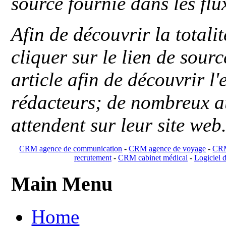
source fournie dans les flu
Afin de découvrir la totali
cliquer sur le lien de sou
article afin de découvrir l'
rédacteurs; de nombreux au
attendent sur leur site web
CRM agence de communication
-
CRM agence de voyage
-
CRM
recrutement
-
CRM cabinet médical
-
Logiciel d
Main Menu
Home