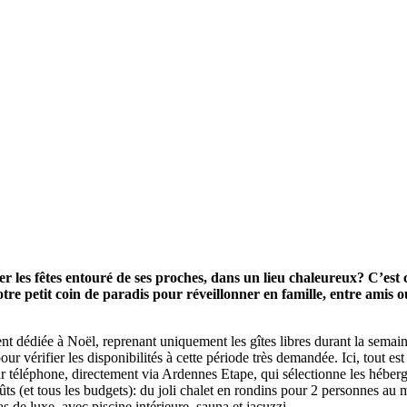
ser les fêtes entouré de ses proches, dans un lieu chaleureux? C’est
otre petit coin de paradis pour réveillonner en famille, entre ami
ent dédiée à Noël, reprenant uniquement les gîtes libres durant la sem
our vérifier les disponibilités à cette période très demandée. Ici, tout est
r téléphone, directement via Ardennes Etape, qui sélectionne les héber
oûts (et tous les budgets): du joli chalet en rondins pour 2 personnes au
las de luxe, avec piscine intérieure, sauna et jacuzzi…