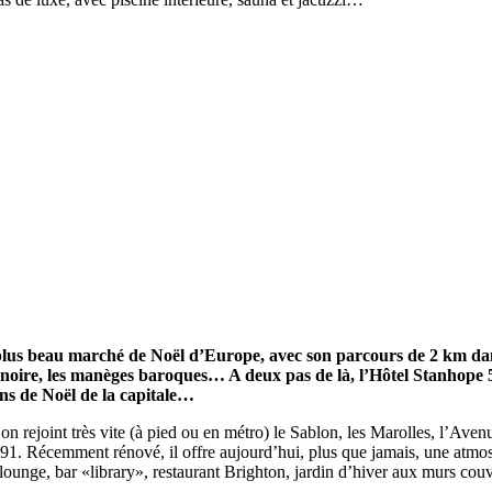
e plus beau marché de Noël d’Europe, avec son parcours de 2 km dans
inoire, les manèges baroques… A deux pas de là, l’Hôtel Stanhope 
ons de Noël de la capitale…
 rejoint très vite (à pied ou en métro) le Sablon, les Marolles, l’Avenu
 1991. Récemment rénové, il offre aujourd’hui, plus que jamais, une atmo
nge, bar «library», restaurant Brighton, jardin d’hiver aux murs couverts