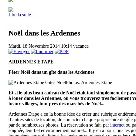
Lire la suite...
Noël dans les Ardennes
Mardi, 18 Novembre 2014 10:14
vacance
ARDENNES ETAPE
Fêter Noël dans un gîte dans les Ardennes
Photos: Ardennes-Etape
Et si le plus beau cadeau de Noël était tout simplement de pas
à louer dans les Ardennes, où vous trouverez très facilement v
beaux villages, tout près des marchés de Noël...
Ardennes Etape a eu la bonne idée de créer une rubrique entièrem
d’autres sites de location, de contacter chaque propriétaire de gîte p
par de nombreuses photos. La réservation se fait, par
internet
ou pa
soignée, leur bel environnement naturel... Il y en a pour tous les g
les anciens corps de ferme, les maisons en pierre du pays et les vil