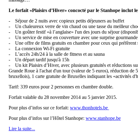
Le forfait «Plaisirs d’Hiver» concocté par le Stanhope inclut le
- Séjour de 2 nuits avec copieux petits déjeuners au buffet
- Un chaleureux verre de vin chaud ou une tasse du meilleur choc
- Un goûter festif «à l’anglaise» l'un des jours du séjour (dispo
- Un service de mise en couverture avec une surprise gourmande
- Une offre de films gratuits en chambre pour ceux qui préfèrent se
- La connexion Wi-Fi gratuite
- L’accès 24h/24 à la salle de fitness et au sauna
- Un départ tardif jusqu'à 15h
- Un kit Plaisirs d’Hiver, avec plusieurs gratuités et réductions sur 
Grande Roue à l'achat d'un tour (valeur de 5 euros), réduction de 5
bruxellois), 1 carte gratuite de Bruxelles indiquant les «activités d'
Tarif: 339 euros pour 2 personnes en chambre double.
Forfait valable du 28 novembre 2014 au 5 janvier 2015.
Pour plus d’infos sur ce forfait:
www.thonhotels.be
Pour plus d’infos sur l’Hôtel Stanhope:
www.stanhope.be
Lire la suite...