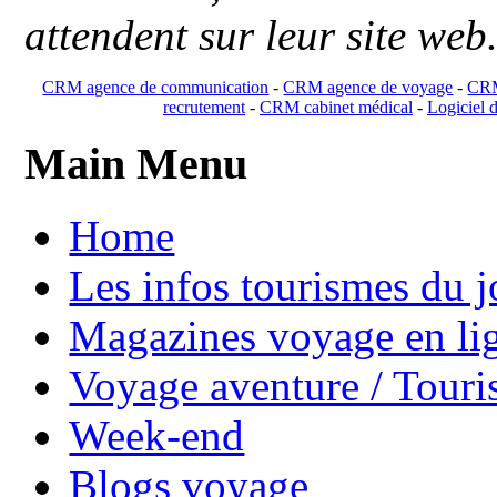
attendent sur leur site web
CRM agence de communication
-
CRM agence de voyage
-
CRM
recrutement
-
CRM cabinet médical
-
Logiciel d
Main Menu
Home
Les infos tourismes du j
Magazines voyage en li
Voyage aventure / Touri
Week-end
Blogs voyage