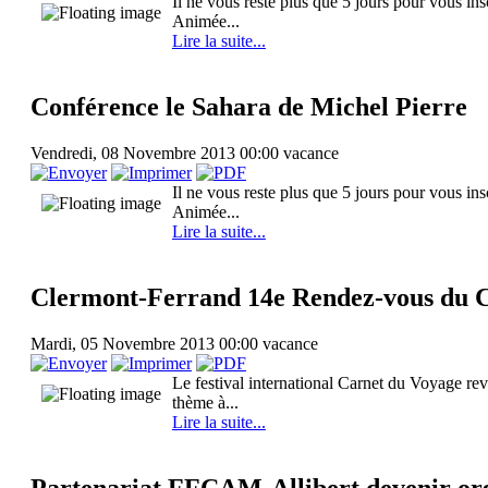
Il ne vous reste plus que 5 jours pour vous in
Animée...
Lire la suite...
Conférence le Sahara de Michel Pierre
Vendredi, 08 Novembre 2013 00:00
vacance
Il ne vous reste plus que 5 jours pour vous in
Animée...
Lire la suite...
Clermont-Ferrand 14e Rendez-vous du 
Mardi, 05 Novembre 2013 00:00
vacance
Le festival international Carnet du Voyage re
thème à...
Lire la suite...
Partenariat FFCAM-Allibert devenir org