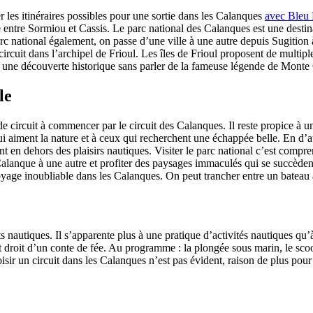
er les itinéraires possibles pour une sortie dans les Calanques
avec Bleu
le entre Sormiou et Cassis. Le parc national des Calanques est une dest
rc national également, on passe d’une ville à une autre depuis Sugition 
circuit dans l’archipel de Frioul. Les îles de Frioul proposent de multipl
 à une découverte historique sans parler de la fameuse légende de Monte 
le
de circuit à commencer par le circuit des Calanques. Il reste propice à u
 aiment la nature et à ceux qui recherchent une échappée belle. En d’au
nt en dehors des plaisirs nautiques. Visiter le parc national c’est compre
lanque à une autre et profiter des paysages immaculés qui se succèdent
yage inoubliable dans les Calanques. On peut trancher entre un bateau
orts nautiques. Il s’apparente plus à une pratique d’activités nautiques 
droit d’un conte de fée. Au programme : la plongée sous marin, le scoote
 choisir un circuit dans les Calanques n’est pas évident, raison de plus p