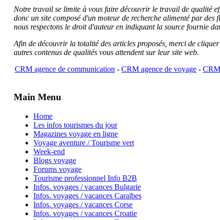
Notre travail se limite à vous faire découvrir le travail de qualité
donc un site composé d'un moteur de recherche alimenté par des f
nous respectons le droit d'auteur en indiquant la source fournie da
Afin de découvrir la totalité des articles proposés, merci de clique
autres contenus de qualités vous attendent sur leur site web.
CRM agence de communication
-
CRM agence de voyage
-
CRM 
Main Menu
Home
Les infos tourismes du jour
Magazines voyage en ligne
Voyage aventure / Tourisme vert
Week-end
Blogs voyage
Forums voyage
Tourisme professionnel Info B2B
Infos. voyages / vacances Bulgarie
Infos. voyages / vacances Caraïbes
Infos. voyages / vacances Corse
Infos. voyages / vacances Croatie