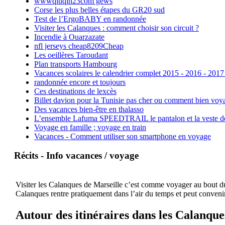
wwwqiuqin23com gews
Corse les plus belles étapes du GR20 sud
Test de l’ErgoBABY en randonnée
Visiter les Calanques : comment choisir son circuit ?
Incendie à Ouarzazate
nfl jerseys cheap8209Cheap
Les oeillères Taroudant
Plan transports Hambourg
Vacances scolaires le calendrier complet 2015 - 2016 - 2017
randonnée encore et toujours
Ces destinations de lexcès
Billet davion pour la Tunisie pas cher ou comment bien voya
Des vacances bien-être en thalasso
L’ensemble Lafuma SPEEDTRAIL le pantalon et la veste de tr
Voyage en famille ; voyage en train
Vacances - Comment utiliser son smartphone en voyage
Récits - Info vacances / voyage
Visiter les Calanques de Marseille c’est comme voyager au bout du 
Calanques rentre pratiquement dans l’air du temps et peut convenir
Autour des itinéraires dans les Calanque