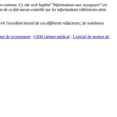
cun contenu. Ce site web baptisé "
Informations aux voyageurs
" est
de ce fait aucun contrôle sur les informations référencées dont
rir l'excellent travail de ces différents rédacteurs; de nombreux
et de recrutement
-
CRM cabinet médical
-
Logiciel de gestion de