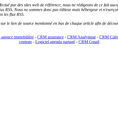
 effectué par des sites web de référence; nous ne rédigeons de ce fait au
lux RSS. Nous ne sommes donc pas éditeur mais hébergeur et n'exerçons 
ns les flux RSS.
r sur le lien de source mentionné en bas de chaque article afin de découv
agence immobilière
-
CRM assurance
-
CRM Analytique
-
CRM Cabin
contrats
-
Logiciel agenda partagé
-
CRM Gmail