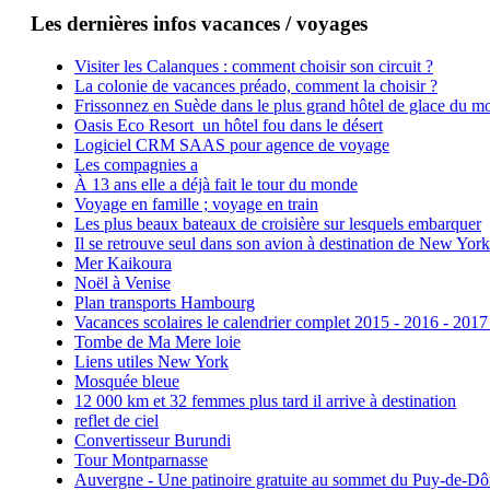
Les dernières infos vacances / voyages
Visiter les Calanques : comment choisir son circuit ?
La colonie de vacances préado, comment la choisir ?
Frissonnez en Suède dans le plus grand hôtel de glace du m
Oasis Eco Resort un hôtel fou dans le désert
Logiciel CRM SAAS pour agence de voyage
Les compagnies a
À 13 ans elle a déjà fait le tour du monde
Voyage en famille ; voyage en train
Les plus beaux bateaux de croisière sur lesquels embarquer
Il se retrouve seul dans son avion à destination de New York
Mer Kaikoura
Noël à Venise
Plan transports Hambourg
Vacances scolaires le calendrier complet 2015 - 2016 - 2017
Tombe de Ma Mere loie
Liens utiles New York
Mosquée bleue
12 000 km et 32 femmes plus tard il arrive à destination
reflet de ciel
Convertisseur Burundi
Tour Montparnasse
Auvergne - Une patinoire gratuite au sommet du Puy-de-D