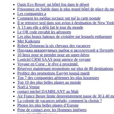
Oasis Eco Resort un hôtel fou dans le désert
Frissonnez en Suède dans le plus grand hôtel de glace du m
Les compagnies a
Comment les médias sociaux ont tué la carte postale
Il se retrouve seul dans son avion à destination de New York
À 13 ans elle a déjà fait le tour du monde
Le QR code envahit les aéroports
Les plus beaux bateaux de croisière sur lesquels embarquer
Mer Kaikoura
Robert Doisneau la six chevaux des vacances
Продажа аквариумных рыбок и аксолотолей в Петербу
10 lieux pour se prendre pour un super-héros
Logiciel CRM SAAS pour agence de voyage
Voyage en Corse : le rêve à proximité.
Réservez maintenant promotions sur plus de 80 destinations
Profitez des promotions Easyjet jusquà mardi
Top 7 des compagnies aériennes les plus luxueuses
Top 10 des plus belles plages au monde
Noël à Venise
contact michel DAMBLANT au Mali
Air France lheure limite denregistrement passe de 30 à 40 m
La colonie de vacances préado, comment la choisir ?
Photos les plus belles plages d’Europe
Prise de contact avec les Hommes intrègres