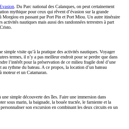
 Evasion
. Du Parc national des Calanques, on peut certainement
ination mythique pour ceux qui rêvent d’évasion sur la grande
à Morgiou en passant par Port Pin et Port Miou. Un autre itinéraire
es activités nautiques mais aussi des randonnées terrestres à part
Cristo.
ne simple visite qu’à la pratique des activités nautiques. Voyager
tres termes, il n’y a pas meilleur endroit pour se perdre que dans
ndre l’intérêt pour la préservation de ce milieu fragile doté d’une
 au rythme du bateau. A ce propos, la location d’un bateau
 à moteur et un Catamaran.
qu’à une simple découverte des îles. Faire une immersion dans
r sous marin, la baignade, la bouée tractée, le farniente et la
our personnaliser son excursion en combinant les deux circuits en un