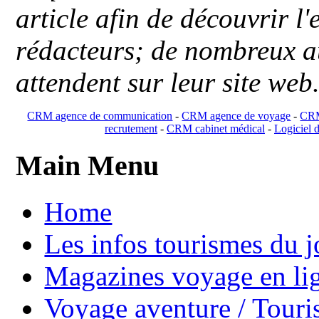
article afin de découvrir l'
rédacteurs; de nombreux au
attendent sur leur site web
CRM agence de communication
-
CRM agence de voyage
-
CRM
recrutement
-
CRM cabinet médical
-
Logiciel d
Main Menu
Home
Les infos tourismes du j
Magazines voyage en li
Voyage aventure / Touri