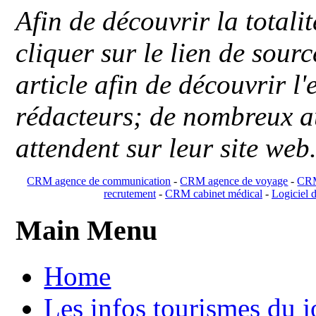
Afin de découvrir la totali
cliquer sur le lien de sou
article afin de découvrir l'
rédacteurs; de nombreux au
attendent sur leur site web
CRM agence de communication
-
CRM agence de voyage
-
CRM
recrutement
-
CRM cabinet médical
-
Logiciel d
Main Menu
Home
Les infos tourismes du j