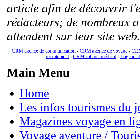
article afin de découvrir l'
rédacteurs; de nombreux au
attendent sur leur site web
CRM agence de communication
-
CRM agence de voyage
-
CRM
recrutement
-
CRM cabinet médical
-
Logiciel d
Main Menu
Home
Les infos tourismes du j
Magazines voyage en li
Voyage aventure / Touri