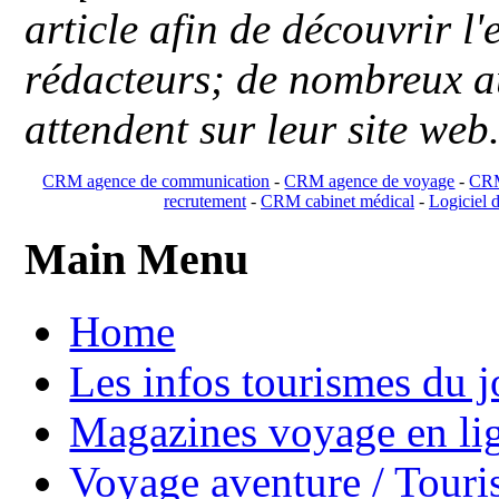
article afin de découvrir l'
rédacteurs; de nombreux au
attendent sur leur site web
CRM agence de communication
-
CRM agence de voyage
-
CRM
recrutement
-
CRM cabinet médical
-
Logiciel d
Main Menu
Home
Les infos tourismes du j
Magazines voyage en li
Voyage aventure / Touri