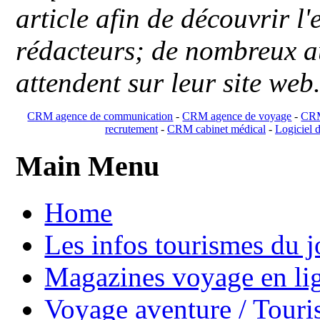
article afin de découvrir l'
rédacteurs; de nombreux au
attendent sur leur site web
CRM agence de communication
-
CRM agence de voyage
-
CRM
recrutement
-
CRM cabinet médical
-
Logiciel d
Main Menu
Home
Les infos tourismes du j
Magazines voyage en li
Voyage aventure / Touri