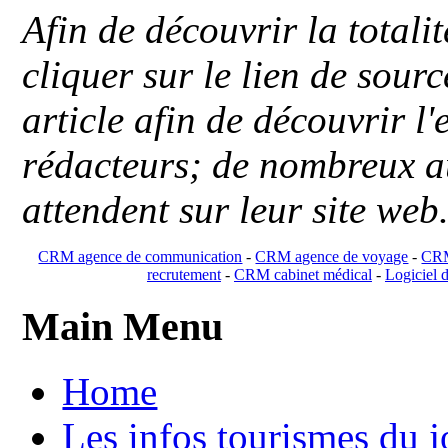
Afin de découvrir la totali
cliquer sur le lien de sou
article afin de découvrir l'
rédacteurs; de nombreux au
attendent sur leur site web
CRM agence de communication
-
CRM agence de voyage
-
CRM
recrutement
-
CRM cabinet médical
-
Logiciel d
Main Menu
Home
Les infos tourismes du j