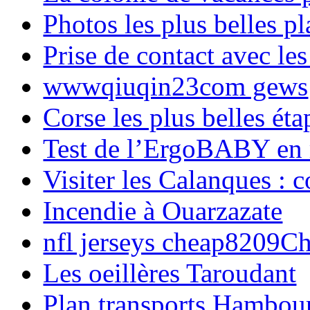
Photos les plus belles p
Prise de contact avec l
wwwqiuqin23com gews
Corse les plus belles é
Test de l’ErgoBABY en
Visiter les Calanques : 
Incendie à Ouarzazate
nfl jerseys cheap8209C
Les oeillères Taroudant
Plan transports Hambou