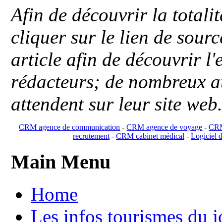
Afin de découvrir la totali
cliquer sur le lien de sou
article afin de découvrir l'
rédacteurs; de nombreux au
attendent sur leur site web
CRM agence de communication
-
CRM agence de voyage
-
CRM
recrutement
-
CRM cabinet médical
-
Logiciel d
Main Menu
Home
Les infos tourismes du j