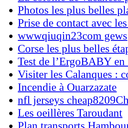
Photos les plus belles p
Prise de contact avec l
wwwqiuqin23com gews
Corse les plus belles é
Test de l’ErgoBABY en
Visiter les Calanques : 
Incendie à Ouarzazate
nfl jerseys cheap8209C
Les oeillères Taroudant
Plan transports Hambou