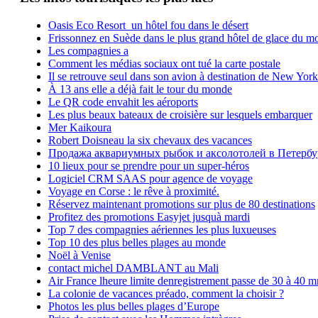
Oasis Eco Resort un hôtel fou dans le désert
Frissonnez en Suède dans le plus grand hôtel de glace du m
Les compagnies a
Comment les médias sociaux ont tué la carte postale
Il se retrouve seul dans son avion à destination de New York
À 13 ans elle a déjà fait le tour du monde
Le QR code envahit les aéroports
Les plus beaux bateaux de croisière sur lesquels embarquer
Mer Kaikoura
Robert Doisneau la six chevaux des vacances
Продажа аквариумных рыбок и аксолотолей в Петербу
10 lieux pour se prendre pour un super-héros
Logiciel CRM SAAS pour agence de voyage
Voyage en Corse : le rêve à proximité.
Réservez maintenant promotions sur plus de 80 destinations
Profitez des promotions Easyjet jusquà mardi
Top 7 des compagnies aériennes les plus luxueuses
Top 10 des plus belles plages au monde
Noël à Venise
contact michel DAMBLANT au Mali
Air France lheure limite denregistrement passe de 30 à 40 m
La colonie de vacances préado, comment la choisir ?
Photos les plus belles plages d’Europe