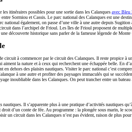
er les itinéraires possibles pour une sortie dans les Calanques
avec Bleu
le entre Sormiou et Cassis. Le parc national des Calanques est une dest
rc national également, on passe d’une ville à une autre depuis Sugition 
circuit dans l’archipel de Frioul. Les îles de Frioul proposent de multipl
 à une découverte historique sans parler de la fameuse légende de Monte 
le
de circuit à commencer par le circuit des Calanques. Il reste propice à u
 aiment la nature et à ceux qui recherchent une échappée belle. En d’au
nt en dehors des plaisirs nautiques. Visiter le parc national c’est compre
lanque à une autre et profiter des paysages immaculés qui se succèdent
yage inoubliable dans les Calanques. On peut trancher entre un bateau
orts nautiques. Il s’apparente plus à une pratique d’activités nautiques 
droit d’un conte de fée. Au programme : la plongée sous marin, le scoote
 choisir un circuit dans les Calanques n’est pas évident, raison de plus p