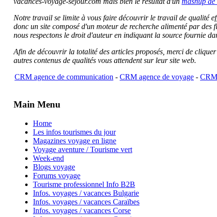
vacances-voyage-sejour.com mais bien le résultat d'un
mashup de 
Notre travail se limite à vous faire découvrir le travail de qualité
donc un site composé d'un moteur de recherche alimenté par des f
nous respectons le droit d'auteur en indiquant la source fournie da
Afin de découvrir la totalité des articles proposés, merci de clique
autres contenus de qualités vous attendent sur leur site web.
CRM agence de communication
-
CRM agence de voyage
-
CRM 
Main Menu
Home
Les infos tourismes du jour
Magazines voyage en ligne
Voyage aventure / Tourisme vert
Week-end
Blogs voyage
Forums voyage
Tourisme professionnel Info B2B
Infos. voyages / vacances Bulgarie
Infos. voyages / vacances Caraïbes
Infos. voyages / vacances Corse