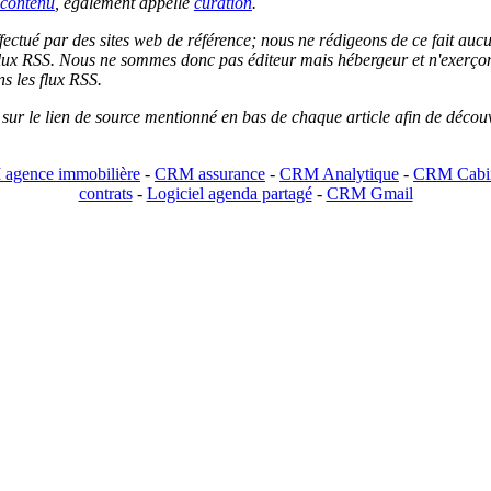
contenu
, également appellé
curation
.
 effectué par des sites web de référence; nous ne rédigeons de ce fait au
lux RSS. Nous ne sommes donc pas éditeur mais hébergeur et n'exerçons 
ns les flux RSS.
r sur le lien de source mentionné en bas de chaque article afin de découv
agence immobilière
-
CRM assurance
-
CRM Analytique
-
CRM Cabin
contrats
-
Logiciel agenda partagé
-
CRM Gmail