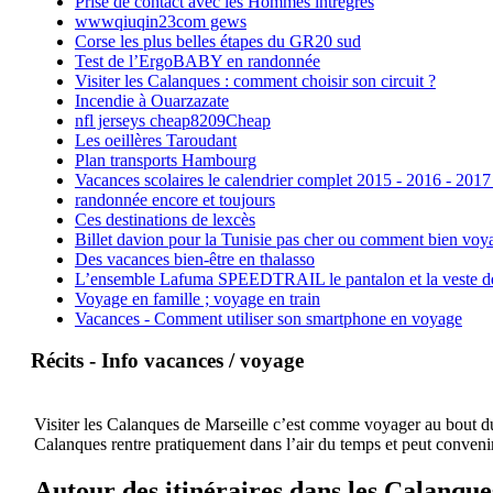
Prise de contact avec les Hommes intrègres
wwwqiuqin23com gews
Corse les plus belles étapes du GR20 sud
Test de l’ErgoBABY en randonnée
Visiter les Calanques : comment choisir son circuit ?
Incendie à Ouarzazate
nfl jerseys cheap8209Cheap
Les oeillères Taroudant
Plan transports Hambourg
Vacances scolaires le calendrier complet 2015 - 2016 - 2017
randonnée encore et toujours
Ces destinations de lexcès
Billet davion pour la Tunisie pas cher ou comment bien voya
Des vacances bien-être en thalasso
L’ensemble Lafuma SPEEDTRAIL le pantalon et la veste de tr
Voyage en famille ; voyage en train
Vacances - Comment utiliser son smartphone en voyage
Récits - Info vacances / voyage
Visiter les Calanques de Marseille c’est comme voyager au bout du 
Calanques rentre pratiquement dans l’air du temps et peut convenir
Autour des itinéraires dans les Calanque