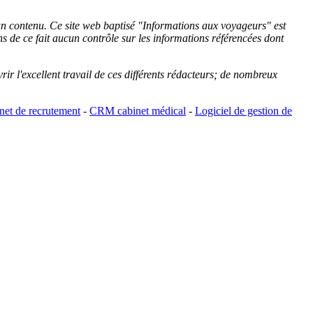
cun contenu. Ce site web baptisé "
Informations aux voyageurs
" est
de ce fait aucun contrôle sur les informations référencées dont
rir l'excellent travail de ces différents rédacteurs; de nombreux
et de recrutement
-
CRM cabinet médical
-
Logiciel de gestion de