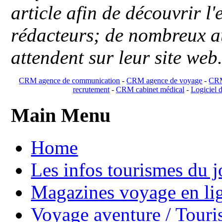
article afin de découvrir l'
rédacteurs; de nombreux au
attendent sur leur site web
CRM agence de communication
-
CRM agence de voyage
-
CRM
recrutement
-
CRM cabinet médical
-
Logiciel d
Main Menu
Home
Les infos tourismes du j
Magazines voyage en li
Voyage aventure / Touri