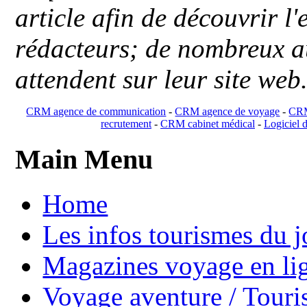
article afin de découvrir l'
rédacteurs; de nombreux au
attendent sur leur site web
CRM agence de communication
-
CRM agence de voyage
-
CRM
recrutement
-
CRM cabinet médical
-
Logiciel d
Main Menu
Home
Les infos tourismes du j
Magazines voyage en li
Voyage aventure / Touri