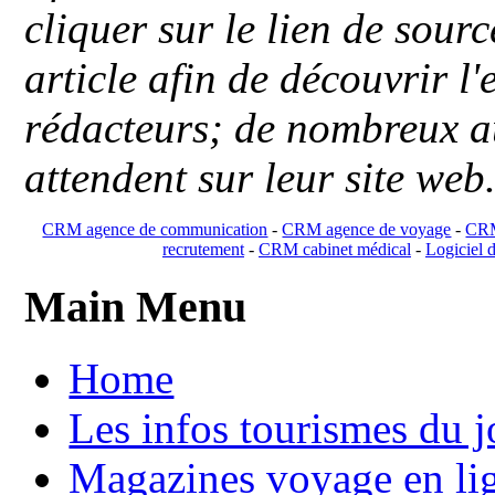
cliquer sur le lien de sou
article afin de découvrir l'
rédacteurs; de nombreux au
attendent sur leur site web
CRM agence de communication
-
CRM agence de voyage
-
CRM
recrutement
-
CRM cabinet médical
-
Logiciel d
Main Menu
Home
Les infos tourismes du j
Magazines voyage en li