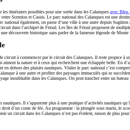
er les itinéraires possibles pour une sortie dans les Calanques
avec Bleu
le entre Sormiou et Cassis. Le parc national des Calanques est une dest
rc national également, on passe d’une ville à une autre depuis Sugition 
circuit dans l’archipel de Frioul. Les îles de Frioul proposent de multipl
 à une découverte historique sans parler de la fameuse légende de Monte 
le
de circuit à commencer par le circuit des Calanques. Il reste propice à u
 aiment la nature et à ceux qui recherchent une échappée belle. En d’au
nt en dehors des plaisirs nautiques. Visiter le parc national c’est compre
lanque à une autre et profiter des paysages immaculés qui se succèdent
yage inoubliable dans les Calanques. On peut trancher entre un bateau
orts nautiques. Il s’apparente plus à une pratique d’activités nautiques 
droit d’un conte de fée. Au programme : la plongée sous marin, le scoote
 choisir un circuit dans les Calanques n’est pas évident, raison de plus p