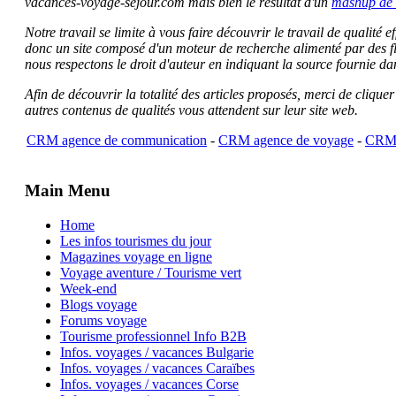
vacances-voyage-sejour.com mais bien le résultat d'un
mashup de 
Notre travail se limite à vous faire découvrir le travail de qualité
donc un site composé d'un moteur de recherche alimenté par des f
nous respectons le droit d'auteur en indiquant la source fournie da
Afin de découvrir la totalité des articles proposés, merci de clique
autres contenus de qualités vous attendent sur leur site web.
CRM agence de communication
-
CRM agence de voyage
-
CRM 
Main Menu
Home
Les infos tourismes du jour
Magazines voyage en ligne
Voyage aventure / Tourisme vert
Week-end
Blogs voyage
Forums voyage
Tourisme professionnel Info B2B
Infos. voyages / vacances Bulgarie
Infos. voyages / vacances Caraïbes
Infos. voyages / vacances Corse