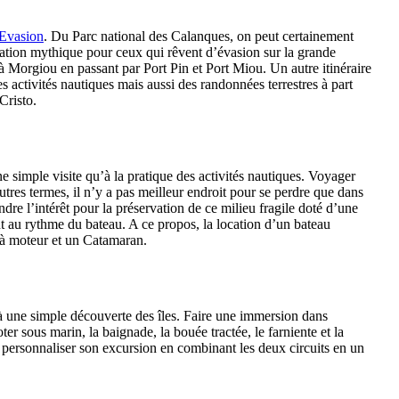
 Evasion
. Du Parc national des Calanques, on peut certainement
ination mythique pour ceux qui rêvent d’évasion sur la grande
à Morgiou en passant par Port Pin et Port Miou. Un autre itinéraire
es activités nautiques mais aussi des randonnées terrestres à part
Cristo.
ne simple visite qu’à la pratique des activités nautiques. Voyager
tres termes, il n’y a pas meilleur endroit pour se perdre que dans
ndre l’intérêt pour la préservation de ce milieu fragile doté d’une
 au rythme du bateau. A ce propos, la location d’un bateau
 à moteur et un Catamaran.
qu’à une simple découverte des îles. Faire une immersion dans
r sous marin, la baignade, la bouée tractée, le farniente et la
our personnaliser son excursion en combinant les deux circuits en un