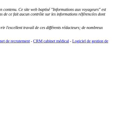
cun contenu. Ce site web baptisé "
Informations aux voyageurs
" est
de ce fait aucun contrôle sur les informations référencées dont
rir l'excellent travail de ces différents rédacteurs; de nombreux
et de recrutement
-
CRM cabinet médical
-
Logiciel de gestion de