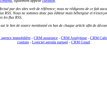
contenu
, également appellé
curation
.
 effectué par des sites web de référence; nous ne rédigeons de ce fait au
lux RSS. Nous ne sommes donc pas éditeur mais hébergeur et n'exerçons 
ns les flux RSS.
r sur le lien de source mentionné en bas de chaque article afin de découv
agence immobilière
-
CRM assurance
-
CRM Analytique
-
CRM Cabin
contrats
-
Logiciel agenda partagé
-
CRM Gmail