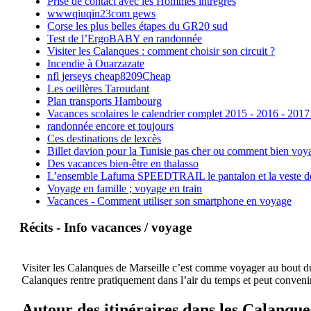
Prise de contact avec les Hommes intrègres
wwwqiuqin23com gews
Corse les plus belles étapes du GR20 sud
Test de l’ErgoBABY en randonnée
Visiter les Calanques : comment choisir son circuit ?
Incendie à Ouarzazate
nfl jerseys cheap8209Cheap
Les oeillères Taroudant
Plan transports Hambourg
Vacances scolaires le calendrier complet 2015 - 2016 - 2017
randonnée encore et toujours
Ces destinations de lexcès
Billet davion pour la Tunisie pas cher ou comment bien voya
Des vacances bien-être en thalasso
L’ensemble Lafuma SPEEDTRAIL le pantalon et la veste de tr
Voyage en famille ; voyage en train
Vacances - Comment utiliser son smartphone en voyage
Récits - Info vacances / voyage
Visiter les Calanques de Marseille c’est comme voyager au bout du 
Calanques rentre pratiquement dans l’air du temps et peut convenir
Autour des itinéraires dans les Calanque