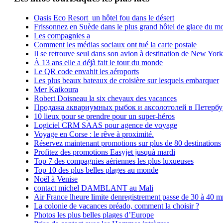
Oasis Eco Resort un hôtel fou dans le désert
Frissonnez en Suède dans le plus grand hôtel de glace du m
Les compagnies a
Comment les médias sociaux ont tué la carte postale
Il se retrouve seul dans son avion à destination de New York
À 13 ans elle a déjà fait le tour du monde
Le QR code envahit les aéroports
Les plus beaux bateaux de croisière sur lesquels embarquer
Mer Kaikoura
Robert Doisneau la six chevaux des vacances
Продажа аквариумных рыбок и аксолотолей в Петербу
10 lieux pour se prendre pour un super-héros
Logiciel CRM SAAS pour agence de voyage
Voyage en Corse : le rêve à proximité.
Réservez maintenant promotions sur plus de 80 destinations
Profitez des promotions Easyjet jusquà mardi
Top 7 des compagnies aériennes les plus luxueuses
Top 10 des plus belles plages au monde
Noël à Venise
contact michel DAMBLANT au Mali
Air France lheure limite denregistrement passe de 30 à 40 m
La colonie de vacances préado, comment la choisir ?
Photos les plus belles plages d’Europe