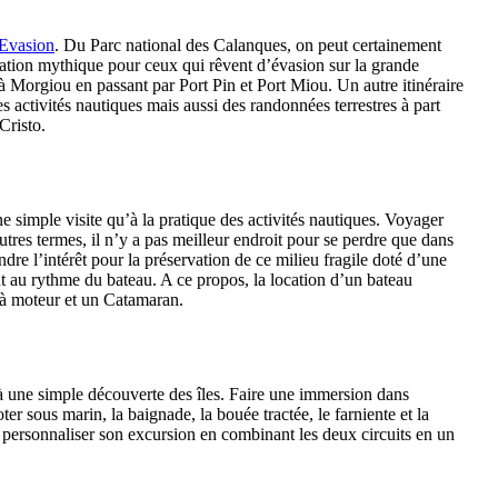
 Evasion
. Du Parc national des Calanques, on peut certainement
ination mythique pour ceux qui rêvent d’évasion sur la grande
à Morgiou en passant par Port Pin et Port Miou. Un autre itinéraire
es activités nautiques mais aussi des randonnées terrestres à part
Cristo.
ne simple visite qu’à la pratique des activités nautiques. Voyager
tres termes, il n’y a pas meilleur endroit pour se perdre que dans
ndre l’intérêt pour la préservation de ce milieu fragile doté d’une
 au rythme du bateau. A ce propos, la location d’un bateau
 à moteur et un Catamaran.
qu’à une simple découverte des îles. Faire une immersion dans
r sous marin, la baignade, la bouée tractée, le farniente et la
our personnaliser son excursion en combinant les deux circuits en un