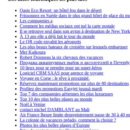
Oasis Eco Resort un hôtel fou dans le désert
Frissonnez en Suède dans le plus grand hôtel de glace du m
Les compagnies a
Comment les médias sociaux ont tué la carte postale
Il se retrouve seul dans son avion à destination de New York
À 13 ans elle a déjà fait le tour du monde
Le QR code envahit les aéroports
Les plus beaux bateaux de croisière sur lesquels embarquer
Mer Kaikoura
Robert Doisneau la six chevaux des vacances
Продажа аквариумных рыбок и аксолотолей в Петербу
10 lieux pour se prendre pour un super-héros
Logiciel CRM SAAS pour agence de voyage
Voyage en Corse : le rêve à proximité.
Réservez maintenant promotions sur plus de 80 destinations
Profitez des promotions Easyjet jusquà mardi
Top 7 des compagnies aériennes les plus luxueuses
Top 10 des plus belles plages au monde
Noël à Venise
contact michel DAMBLANT au Mali
Air France lheure limite denregistrement passe de 30 à 40 m
La colonie de vacances préado, comment la choisir ?
Photos les plus belles plages d’Europe