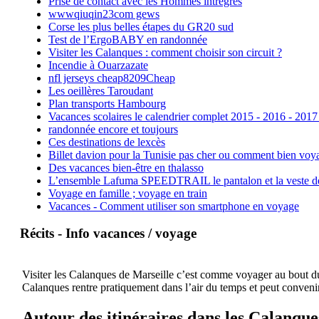
Prise de contact avec les Hommes intrègres
wwwqiuqin23com gews
Corse les plus belles étapes du GR20 sud
Test de l’ErgoBABY en randonnée
Visiter les Calanques : comment choisir son circuit ?
Incendie à Ouarzazate
nfl jerseys cheap8209Cheap
Les oeillères Taroudant
Plan transports Hambourg
Vacances scolaires le calendrier complet 2015 - 2016 - 2017
randonnée encore et toujours
Ces destinations de lexcès
Billet davion pour la Tunisie pas cher ou comment bien voya
Des vacances bien-être en thalasso
L’ensemble Lafuma SPEEDTRAIL le pantalon et la veste de tr
Voyage en famille ; voyage en train
Vacances - Comment utiliser son smartphone en voyage
Récits - Info vacances / voyage
Visiter les Calanques de Marseille c’est comme voyager au bout du 
Calanques rentre pratiquement dans l’air du temps et peut convenir
Autour des itinéraires dans les Calanque