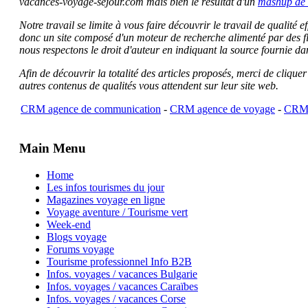
vacances-voyage-sejour.com mais bien le résultat d'un
mashup de 
Notre travail se limite à vous faire découvrir le travail de qualité
donc un site composé d'un moteur de recherche alimenté par des f
nous respectons le droit d'auteur en indiquant la source fournie da
Afin de découvrir la totalité des articles proposés, merci de clique
autres contenus de qualités vous attendent sur leur site web.
CRM agence de communication
-
CRM agence de voyage
-
CRM 
Main Menu
Home
Les infos tourismes du jour
Magazines voyage en ligne
Voyage aventure / Tourisme vert
Week-end
Blogs voyage
Forums voyage
Tourisme professionnel Info B2B
Infos. voyages / vacances Bulgarie
Infos. voyages / vacances Caraïbes
Infos. voyages / vacances Corse