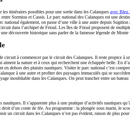
er les itinéraires possibles pour une sortie dans les Calanques
avec Bleu
le entre Sormiou et Cassis. Le parc national des Calanques est une dest
rc national également, on passe d’une ville à une autre depuis Sugition 
circuit dans l’archipel de Frioul. Les îles de Frioul proposent de multipl
 à une découverte historique sans parler de la fameuse légende de Monte 
le
de circuit à commencer par le circuit des Calanques. Il reste propice à u
 aiment la nature et à ceux qui recherchent une échappée belle. En d’au
nt en dehors des plaisirs nautiques. Visiter le parc national c’est compre
lanque à une autre et profiter des paysages immaculés qui se succèdent
yage inoubliable dans les Calanques. On peut trancher entre un bateau
orts nautiques. Il s’apparente plus à une pratique d’activités nautiques 
droit d’un conte de fée. Au programme : la plongée sous marin, le scoote
 choisir un circuit dans les Calanques n’est pas évident, raison de plus p