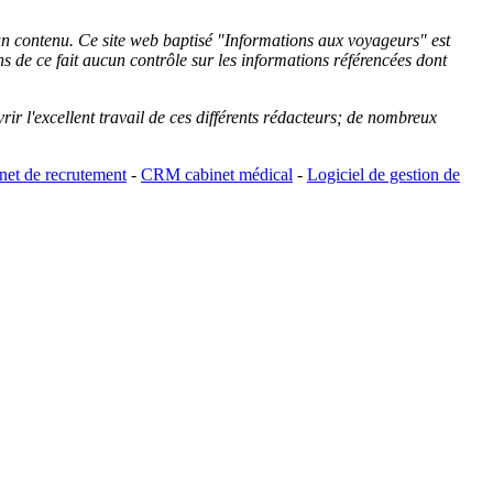
cun contenu. Ce site web baptisé "
Informations aux voyageurs
" est
de ce fait aucun contrôle sur les informations référencées dont
rir l'excellent travail de ces différents rédacteurs; de nombreux
et de recrutement
-
CRM cabinet médical
-
Logiciel de gestion de