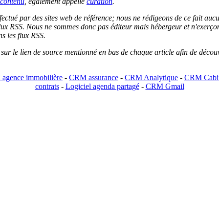
contenu
, également appellé
curation
.
 effectué par des sites web de référence; nous ne rédigeons de ce fait au
lux RSS. Nous ne sommes donc pas éditeur mais hébergeur et n'exerçons 
ns les flux RSS.
r sur le lien de source mentionné en bas de chaque article afin de découv
agence immobilière
-
CRM assurance
-
CRM Analytique
-
CRM Cabin
contrats
-
Logiciel agenda partagé
-
CRM Gmail