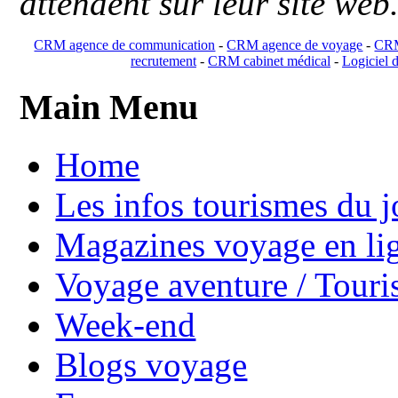
attendent sur leur site web
CRM agence de communication
-
CRM agence de voyage
-
CRM
recrutement
-
CRM cabinet médical
-
Logiciel d
Main Menu
Home
Les infos tourismes du j
Magazines voyage en li
Voyage aventure / Touri
Week-end
Blogs voyage