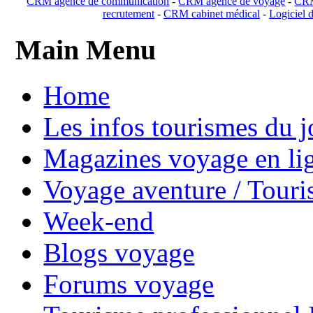
CRM agence de communication
-
CRM agence de voyage
-
CRM
recrutement
-
CRM cabinet médical
-
Logiciel d
Main Menu
Home
Les infos tourismes du j
Magazines voyage en li
Voyage aventure / Touri
Week-end
Blogs voyage
Forums voyage