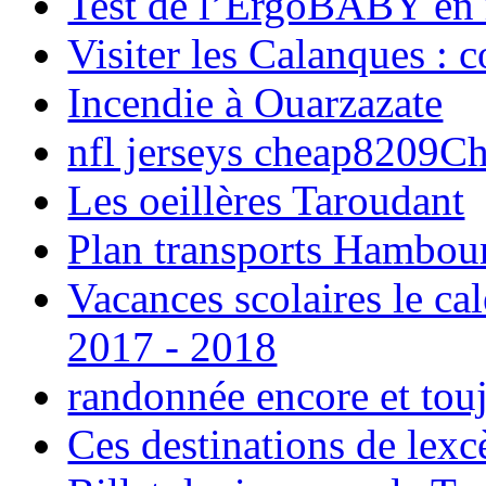
Test de l’ErgoBABY en
Visiter les Calanques : 
Incendie à Ouarzazate
nfl jerseys cheap8209C
Les oeillères Taroudant
Plan transports Hambou
Vacances scolaires le ca
2017 - 2018
randonnée encore et tou
Ces destinations de lexc