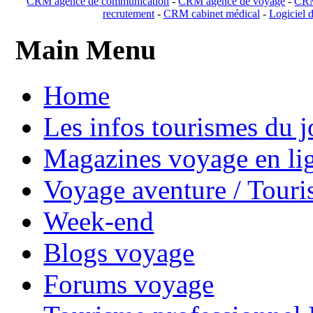
CRM agence de communication
-
CRM agence de voyage
-
CRM
recrutement
-
CRM cabinet médical
-
Logiciel d
Main Menu
Home
Les infos tourismes du j
Magazines voyage en li
Voyage aventure / Touri
Week-end
Blogs voyage
Forums voyage