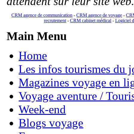
attendent sur leur site web
CRM agence de communication
-
CRM agence de voyage
-
CRM
recrutement
-
CRM cabinet médical
-
Logiciel d
Main Menu
Home
Les infos tourismes du j
Magazines voyage en li
Voyage aventure / Touri
Week-end
Blogs voyage