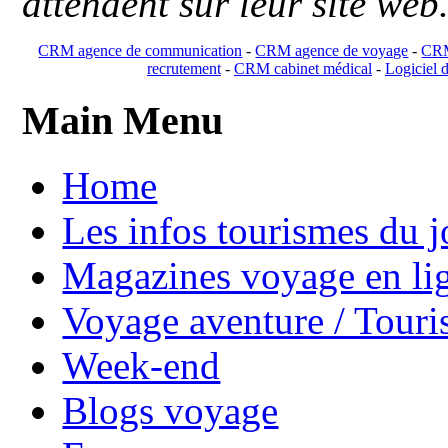
attendent sur leur site web
CRM agence de communication
-
CRM agence de voyage
-
CRM
recrutement
-
CRM cabinet médical
-
Logiciel d
Main Menu
Home
Les infos tourismes du j
Magazines voyage en li
Voyage aventure / Touri
Week-end
Blogs voyage