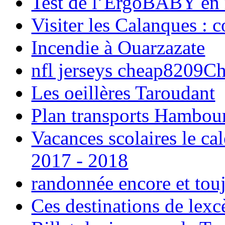
Test de l’ErgoBABY en
Visiter les Calanques : 
Incendie à Ouarzazate
nfl jerseys cheap8209C
Les oeillères Taroudant
Plan transports Hambou
Vacances scolaires le ca
2017 - 2018
randonnée encore et tou
Ces destinations de lexc