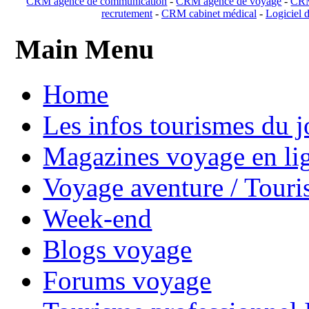
CRM agence de communication
-
CRM agence de voyage
-
CRM
recrutement
-
CRM cabinet médical
-
Logiciel d
Main Menu
Home
Les infos tourismes du j
Magazines voyage en li
Voyage aventure / Touri
Week-end
Blogs voyage
Forums voyage