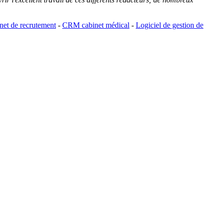
et de recrutement
-
CRM cabinet médical
-
Logiciel de gestion de