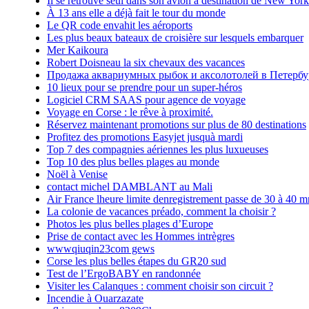
Il se retrouve seul dans son avion à destination de New York
À 13 ans elle a déjà fait le tour du monde
Le QR code envahit les aéroports
Les plus beaux bateaux de croisière sur lesquels embarquer
Mer Kaikoura
Robert Doisneau la six chevaux des vacances
Продажа аквариумных рыбок и аксолотолей в Петербу
10 lieux pour se prendre pour un super-héros
Logiciel CRM SAAS pour agence de voyage
Voyage en Corse : le rêve à proximité.
Réservez maintenant promotions sur plus de 80 destinations
Profitez des promotions Easyjet jusquà mardi
Top 7 des compagnies aériennes les plus luxueuses
Top 10 des plus belles plages au monde
Noël à Venise
contact michel DAMBLANT au Mali
Air France lheure limite denregistrement passe de 30 à 40 m
La colonie de vacances préado, comment la choisir ?
Photos les plus belles plages d’Europe
Prise de contact avec les Hommes intrègres
wwwqiuqin23com gews
Corse les plus belles étapes du GR20 sud
Test de l’ErgoBABY en randonnée
Visiter les Calanques : comment choisir son circuit ?
Incendie à Ouarzazate