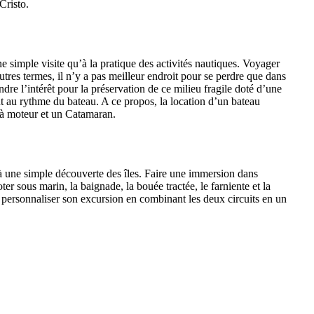
Cristo.
ne simple visite qu’à la pratique des activités nautiques. Voyager
tres termes, il n’y a pas meilleur endroit pour se perdre que dans
ndre l’intérêt pour la préservation de ce milieu fragile doté d’une
 au rythme du bateau. A ce propos, la location d’un bateau
 à moteur et un Catamaran.
qu’à une simple découverte des îles. Faire une immersion dans
r sous marin, la baignade, la bouée tractée, le farniente et la
our personnaliser son excursion en combinant les deux circuits en un