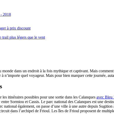
 - 2018
ger à prix discount
ail plus légers que le vent
monde dans un endroit à la fois mythique et captivant. Mais comment se 
 à n’importe quel voyageur. Mais pour bien marquer cette journée, autant
s
er les itinéraires possibles pour une sortie dans les Calanques
avec Bleu
le entre Sormiou et Cassis. Le parc national des Calanques est une dest
rc national également, on passe d’une ville à une autre depuis Sugition 
circuit dans l’archipel de Frioul. Les îles de Frioul proposent de multipl