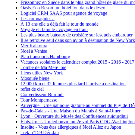
Frissonnez en Suède dans le plus grand hôtel de glace du m
Oasis Eco Resort un hôtel fou dans le désert
Logiciel CRM SAAS pour agence de voyage
Les compagnies a
À 13 ans elle a déjà fait le tour du monde
Voyage en famille ; voyage en train
Les plus beaux bateaux de croisière sur lesquels embarquer
Il se retrouve seul dans son avion à destination de New York
Mer Kaikoura
Noël à Venise
Plan transports Hambourg
Vacances scolaires le calendrier complet 2015 - 2016 - 2017
Tombe de Ma Mere loie
Liens utiles New York
Mosquée bleue
12 000 km et 32 femmes plus tard il arrive à destination
reflet de ciel
Convertisseur Burundi
Tour Montparnasse
Auvergne - Une patinoire gratuite au sommet du Puy-de-D
Pas-de-Calais - Une Maison du Marais à Saint-Omer
Lyon - Ouverture du Musée des Confluences aujourdhui
États-Unis - United ouvre un 2e vol Paris CDG-Washington
Insolite - Vous êtes allergiques à Noël Allez au Japon
Trek n°159 Déc-Jan