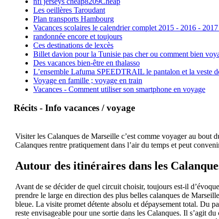
nfl jerseys cheap8209Cheap
Les oeillères Taroudant
Plan transports Hambourg
Vacances scolaires le calendrier complet 2015 - 2016 - 2017
randonnée encore et toujours
Ces destinations de lexcès
Billet davion pour la Tunisie pas cher ou comment bien voya
Des vacances bien-être en thalasso
L’ensemble Lafuma SPEEDTRAIL le pantalon et la veste de tr
Voyage en famille ; voyage en train
Vacances - Comment utiliser son smartphone en voyage
Récits - Info vacances / voyage
Visiter les Calanques de Marseille c’est comme voyager au bout du 
Calanques rentre pratiquement dans l’air du temps et peut convenir
Autour des itinéraires dans les Calanque
Avant de se décider de quel circuit choisir, toujours est-il d’évoqu
prendre le large en direction des plus belles calanques de Marseil
bleue. La visite promet détente absolu et dépaysement total. Du pa
reste envisageable pour une sortie dans les Calanques. Il s’agit du 