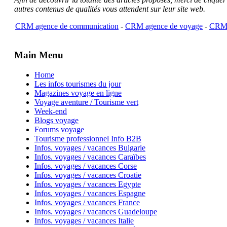
autres contenus de qualités vous attendent sur leur site web.
CRM agence de communication
-
CRM agence de voyage
-
CRM 
Main Menu
Home
Les infos tourismes du jour
Magazines voyage en ligne
Voyage aventure / Tourisme vert
Week-end
Blogs voyage
Forums voyage
Tourisme professionnel Info B2B
Infos. voyages / vacances Bulgarie
Infos. voyages / vacances Caraïbes
Infos. voyages / vacances Corse
Infos. voyages / vacances Croatie
Infos. voyages / vacances Egypte
Infos. voyages / vacances Espagne
Infos. voyages / vacances France
Infos. voyages / vacances Guadeloupe
Infos. voyages / vacances Italie