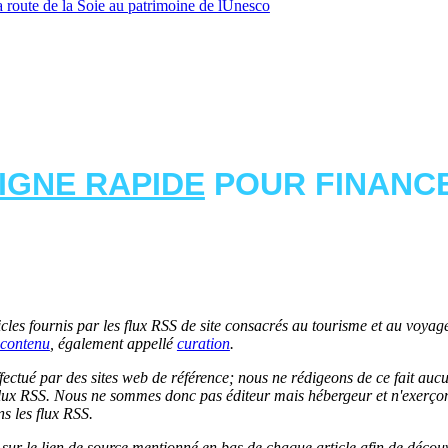
a route de la Soie au patrimoine de lUnesco
LIGNE RAPIDE
POUR FINANCE
les fournis par les flux RSS de site consacrés au tourisme et au voyage.
contenu
, également appellé
curation
.
 effectué par des sites web de référence; nous ne rédigeons de ce fait au
lux RSS. Nous ne sommes donc pas éditeur mais hébergeur et n'exerçons 
ns les flux RSS.
r sur le lien de source mentionné en bas de chaque article afin de découv