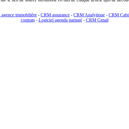
agence immobilière
-
CRM assurance
-
CRM Analytique
-
CRM Cabin
contrats
-
Logiciel agenda partagé
-
CRM Gmail