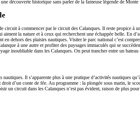
 à une découverte historique sans parler de la fameuse légende de Monte 
le
de circuit à commencer par le circuit des Calanques. Il reste propice à u
 aiment la nature et à ceux qui recherchent une échappée belle. En d’au
nt en dehors des plaisirs nautiques. Visiter le parc national c’est compre
lanque à une autre et profiter des paysages immaculés qui se succèdent
yage inoubliable dans les Calanques. On peut trancher entre un bateau
orts nautiques. Il s’apparente plus à une pratique d’activités nautiques 
droit d’un conte de fée. Au programme : la plongée sous marin, le scoote
 choisir un circuit dans les Calanques n’est pas évident, raison de plus p