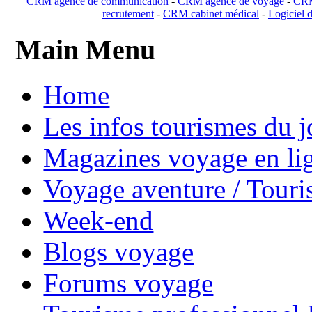
CRM agence de communication
-
CRM agence de voyage
-
CRM
recrutement
-
CRM cabinet médical
-
Logiciel d
Main Menu
Home
Les infos tourismes du j
Magazines voyage en li
Voyage aventure / Touri
Week-end
Blogs voyage
Forums voyage