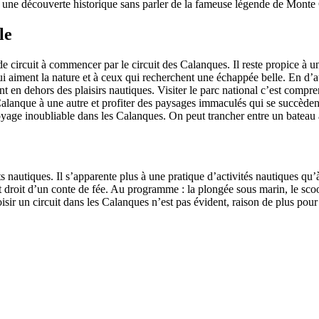
 à une découverte historique sans parler de la fameuse légende de Monte 
le
de circuit à commencer par le circuit des Calanques. Il reste propice à u
 aiment la nature et à ceux qui recherchent une échappée belle. En d’au
nt en dehors des plaisirs nautiques. Visiter le parc national c’est compre
lanque à une autre et profiter des paysages immaculés qui se succèdent
yage inoubliable dans les Calanques. On peut trancher entre un bateau
orts nautiques. Il s’apparente plus à une pratique d’activités nautiques 
droit d’un conte de fée. Au programme : la plongée sous marin, le scoote
 choisir un circuit dans les Calanques n’est pas évident, raison de plus p