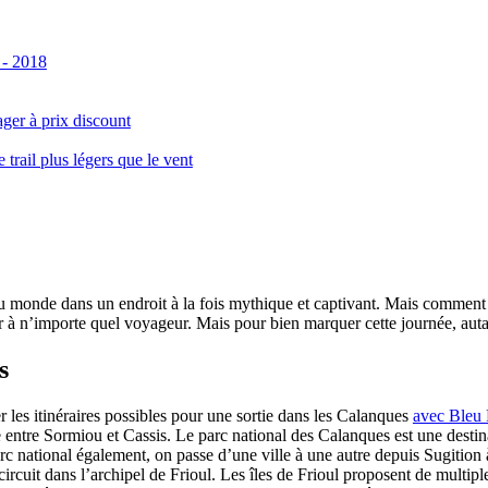
 - 2018
ger à prix discount
ail plus légers que le vent
monde dans un endroit à la fois mythique et captivant. Mais comment se 
 à n’importe quel voyageur. Mais pour bien marquer cette journée, autant
s
er les itinéraires possibles pour une sortie dans les Calanques
avec Bleu
le entre Sormiou et Cassis. Le parc national des Calanques est une dest
rc national également, on passe d’une ville à une autre depuis Sugition 
circuit dans l’archipel de Frioul. Les îles de Frioul proposent de multipl