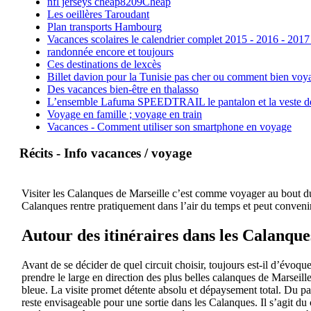
nfl jerseys cheap8209Cheap
Les oeillères Taroudant
Plan transports Hambourg
Vacances scolaires le calendrier complet 2015 - 2016 - 2017
randonnée encore et toujours
Ces destinations de lexcès
Billet davion pour la Tunisie pas cher ou comment bien voya
Des vacances bien-être en thalasso
L’ensemble Lafuma SPEEDTRAIL le pantalon et la veste de tr
Voyage en famille ; voyage en train
Vacances - Comment utiliser son smartphone en voyage
Récits - Info vacances / voyage
Visiter les Calanques de Marseille c’est comme voyager au bout du 
Calanques rentre pratiquement dans l’air du temps et peut convenir
Autour des itinéraires dans les Calanque
Avant de se décider de quel circuit choisir, toujours est-il d’évoqu
prendre le large en direction des plus belles calanques de Marseil
bleue. La visite promet détente absolu et dépaysement total. Du pa
reste envisageable pour une sortie dans les Calanques. Il s’agit du 