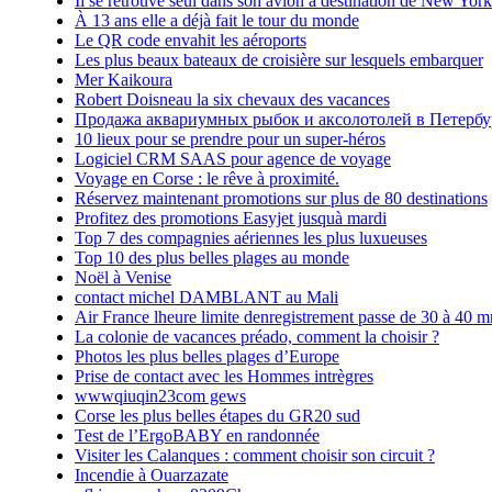
Il se retrouve seul dans son avion à destination de New York
À 13 ans elle a déjà fait le tour du monde
Le QR code envahit les aéroports
Les plus beaux bateaux de croisière sur lesquels embarquer
Mer Kaikoura
Robert Doisneau la six chevaux des vacances
Продажа аквариумных рыбок и аксолотолей в Петербу
10 lieux pour se prendre pour un super-héros
Logiciel CRM SAAS pour agence de voyage
Voyage en Corse : le rêve à proximité.
Réservez maintenant promotions sur plus de 80 destinations
Profitez des promotions Easyjet jusquà mardi
Top 7 des compagnies aériennes les plus luxueuses
Top 10 des plus belles plages au monde
Noël à Venise
contact michel DAMBLANT au Mali
Air France lheure limite denregistrement passe de 30 à 40 m
La colonie de vacances préado, comment la choisir ?
Photos les plus belles plages d’Europe
Prise de contact avec les Hommes intrègres
wwwqiuqin23com gews
Corse les plus belles étapes du GR20 sud
Test de l’ErgoBABY en randonnée
Visiter les Calanques : comment choisir son circuit ?
Incendie à Ouarzazate