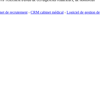
et de recrutement
-
CRM cabinet médical
-
Logiciel de gestion de