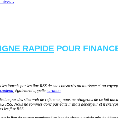
et hiver…
LIGNE RAPIDE
POUR FINANCE
les fournis par les flux RSS de site consacrés au tourisme et au voyage.
contenu
, également appellé
curation
.
 effectué par des sites web de référence; nous ne rédigeons de ce fait au
lux RSS. Nous ne sommes donc pas éditeur mais hébergeur et n'exerçons 
ns les flux RSS.
r sur le lien de source mentionné en bas de chaque article afin de découv