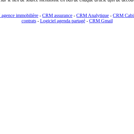
agence immobilière
-
CRM assurance
-
CRM Analytique
-
CRM Cabin
contrats
-
Logiciel agenda partagé
-
CRM Gmail