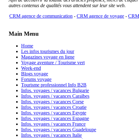
autres contenus de qualités vous attendent sur leur site web.
CRM agence de communication
-
CRM agence de voyage
-
CRM 
Main Menu
Home
Les infos tourismes du jour
Magazines voyage en ligne
Voyage aventure / Tourisme vert
Week-end
Blogs voyage
Forums voyage
Tourisme professionnel Info B2B
Infos. voyages / vacances Bulgarie
Infos. voyages / vacances Caraïbes
Infos. voyages / vacances Corse
Infos. voyages / vacances Croatie
Infos. voyages / vacances Egypte
Infos. voyages / vacances Espagne
Infos. voyages / vacances France
Infos. voyages / vacances Guadeloupe
Infos. voyages / vacances Italie