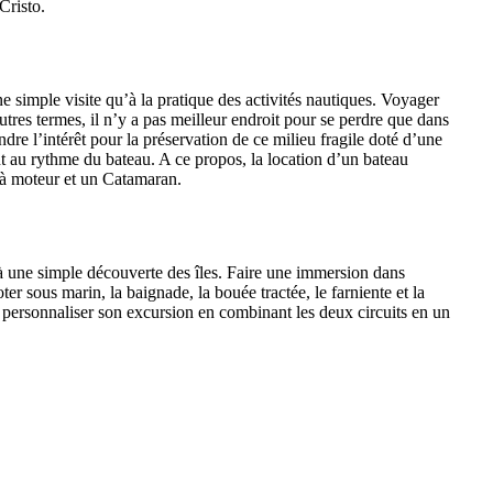
Cristo.
ne simple visite qu’à la pratique des activités nautiques. Voyager
tres termes, il n’y a pas meilleur endroit pour se perdre que dans
ndre l’intérêt pour la préservation de ce milieu fragile doté d’une
 au rythme du bateau. A ce propos, la location d’un bateau
 à moteur et un Catamaran.
qu’à une simple découverte des îles. Faire une immersion dans
r sous marin, la baignade, la bouée tractée, le farniente et la
our personnaliser son excursion en combinant les deux circuits en un