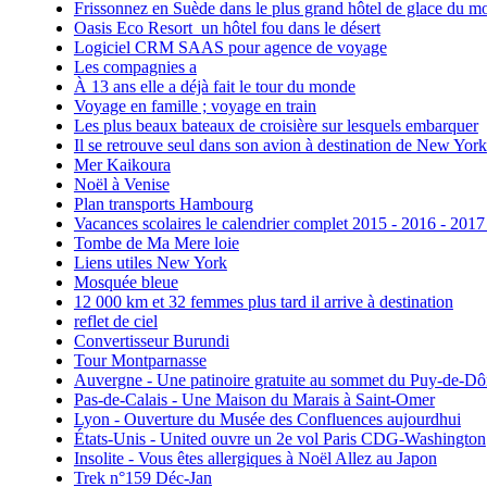
Frissonnez en Suède dans le plus grand hôtel de glace du m
Oasis Eco Resort un hôtel fou dans le désert
Logiciel CRM SAAS pour agence de voyage
Les compagnies a
À 13 ans elle a déjà fait le tour du monde
Voyage en famille ; voyage en train
Les plus beaux bateaux de croisière sur lesquels embarquer
Il se retrouve seul dans son avion à destination de New York
Mer Kaikoura
Noël à Venise
Plan transports Hambourg
Vacances scolaires le calendrier complet 2015 - 2016 - 2017
Tombe de Ma Mere loie
Liens utiles New York
Mosquée bleue
12 000 km et 32 femmes plus tard il arrive à destination
reflet de ciel
Convertisseur Burundi
Tour Montparnasse
Auvergne - Une patinoire gratuite au sommet du Puy-de-D
Pas-de-Calais - Une Maison du Marais à Saint-Omer
Lyon - Ouverture du Musée des Confluences aujourdhui
États-Unis - United ouvre un 2e vol Paris CDG-Washington
Insolite - Vous êtes allergiques à Noël Allez au Japon
Trek n°159 Déc-Jan