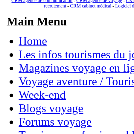
CRM agence de communication
-
CRM agence de voyage
-
CRM
recrutement
-
CRM cabinet médical
-
Logiciel d
Main Menu
Home
Les infos tourismes du j
Magazines voyage en li
Voyage aventure / Touri
Week-end
Blogs voyage
Forums voyage