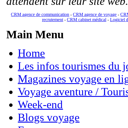
attendent sur leur site web
CRM agence de communication
-
CRM agence de voyage
-
CRM
recrutement
-
CRM cabinet médical
-
Logiciel d
Main Menu
Home
Les infos tourismes du j
Magazines voyage en li
Voyage aventure / Touri
Week-end
Blogs voyage