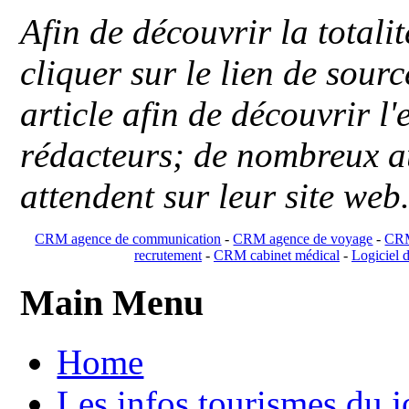
Afin de découvrir la totali
cliquer sur le lien de sou
article afin de découvrir l'
rédacteurs; de nombreux au
attendent sur leur site web
CRM agence de communication
-
CRM agence de voyage
-
CRM
recrutement
-
CRM cabinet médical
-
Logiciel d
Main Menu
Home
Les infos tourismes du j