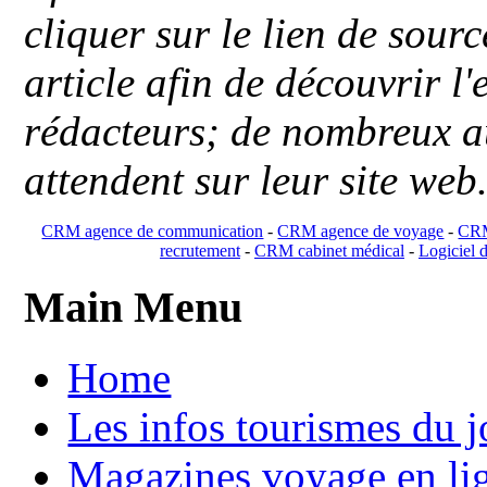
cliquer sur le lien de sou
article afin de découvrir l'
rédacteurs; de nombreux au
attendent sur leur site web
CRM agence de communication
-
CRM agence de voyage
-
CRM
recrutement
-
CRM cabinet médical
-
Logiciel d
Main Menu
Home
Les infos tourismes du j
Magazines voyage en li