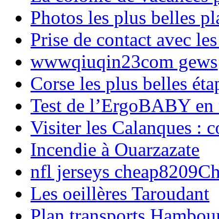
Photos les plus belles p
Prise de contact avec l
wwwqiuqin23com gews
Corse les plus belles é
Test de l’ErgoBABY en
Visiter les Calanques : 
Incendie à Ouarzazate
nfl jerseys cheap8209C
Les oeillères Taroudant
Plan transports Hambou