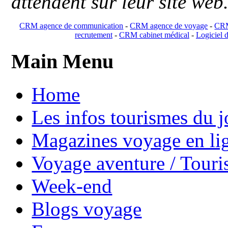
attendent sur leur site web
CRM agence de communication
-
CRM agence de voyage
-
CRM
recrutement
-
CRM cabinet médical
-
Logiciel d
Main Menu
Home
Les infos tourismes du j
Magazines voyage en li
Voyage aventure / Touri
Week-end
Blogs voyage