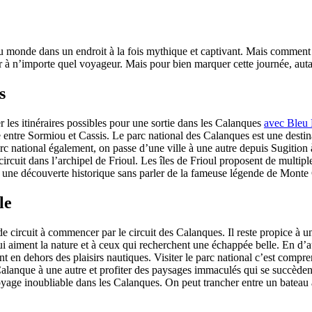
monde dans un endroit à la fois mythique et captivant. Mais comment se 
 à n’importe quel voyageur. Mais pour bien marquer cette journée, autant
s
er les itinéraires possibles pour une sortie dans les Calanques
avec Bleu
le entre Sormiou et Cassis. Le parc national des Calanques est une dest
rc national également, on passe d’une ville à une autre depuis Sugition 
circuit dans l’archipel de Frioul. Les îles de Frioul proposent de multipl
 à une découverte historique sans parler de la fameuse légende de Monte 
le
de circuit à commencer par le circuit des Calanques. Il reste propice à u
 aiment la nature et à ceux qui recherchent une échappée belle. En d’au
nt en dehors des plaisirs nautiques. Visiter le parc national c’est compre
lanque à une autre et profiter des paysages immaculés qui se succèdent
yage inoubliable dans les Calanques. On peut trancher entre un bateau