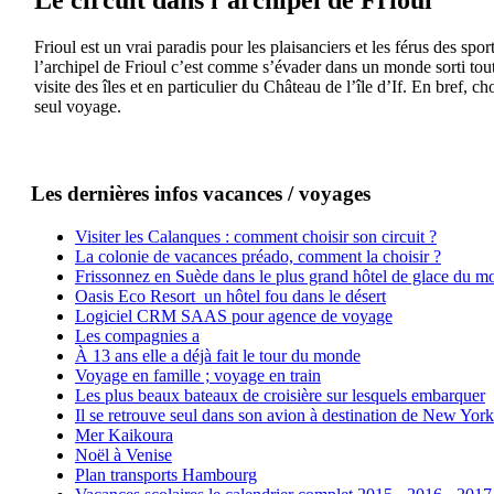
Frioul est un vrai paradis pour les plaisanciers et les férus des sp
l’archipel de Frioul c’est comme s’évader dans un monde sorti tout 
visite des îles et en particulier du Château de l’île d’If. En bref,
seul voyage.
Les dernières infos vacances / voyages
Visiter les Calanques : comment choisir son circuit ?
La colonie de vacances préado, comment la choisir ?
Frissonnez en Suède dans le plus grand hôtel de glace du m
Oasis Eco Resort un hôtel fou dans le désert
Logiciel CRM SAAS pour agence de voyage
Les compagnies a
À 13 ans elle a déjà fait le tour du monde
Voyage en famille ; voyage en train
Les plus beaux bateaux de croisière sur lesquels embarquer
Il se retrouve seul dans son avion à destination de New York
Mer Kaikoura
Noël à Venise
Plan transports Hambourg