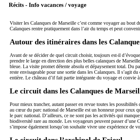
Récits - Info vacances / voyage
Visiter les Calanques de Marseille c’est comme voyager au bout du 
Calanques rentre pratiquement dans l’air du temps et peut convenir
Autour des itinéraires dans les Calanque
Avant de se décider de quel circuit choisir, toujours est-il d’évoqu
prendre le large en direction des plus belles calanques de Marseil
bleue. La visite promet détente absolu et dépaysement total. Du pa
reste envisageable pour une sortie dans les Calanques. Il s’agit du 
entière. Le château d’if fait partie intégrante du voyage et convie
Le circuit dans les Calanques de Marseil
Pour mieux trancher, autant passer en revue toutes les possibilités 
au cœur du parc national de Marseille est un honneur pour ceux qui
le parc national. D’ailleurs, ce ne sont pas les activités qui manque
biodiversité rare au monde. Les voyageurs peuvent passer d’une Ca
s’impose également lorsqu’on souhaite vivre une expérience de vo
Le circuit dans l’archipel de Frioul