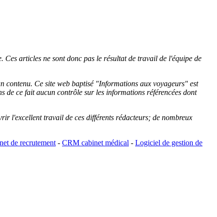
 Ces articles ne sont donc pas le résultat de travail de l'équipe de
cun contenu. Ce site web baptisé "
Informations aux voyageurs
" est
de ce fait aucun contrôle sur les informations référencées dont
rir l'excellent travail de ces différents rédacteurs; de nombreux
et de recrutement
-
CRM cabinet médical
-
Logiciel de gestion de