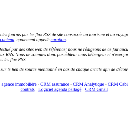
les fournis par les flux RSS de site consacrés au tourisme et au voyage.
contenu
, également appellé
curation
.
 effectué par des sites web de référence; nous ne rédigeons de ce fait au
lux RSS. Nous ne sommes donc pas éditeur mais hébergeur et n'exerçons 
ns les flux RSS.
r sur le lien de source mentionné en bas de chaque article afin de découv
agence immobilière
-
CRM assurance
-
CRM Analytique
-
CRM Cabin
contrats
-
Logiciel agenda partagé
-
CRM Gmail