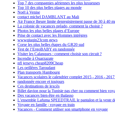
Top 7 des compagnies aériennes les plus luxueuses
Top 10 des plus belles plages au monde
Noël à Venise
contact michel DAMBLANT au Mali
Air France lheure limite denregistrement passe de 30 à 40 m
La colonie de vacances préado, comment la choisir ?
Photos les plus belles plages d’Europe
Prise de contact avec les Hommes intrègres
wwwqiuqin23com gews
Corse les plus belles étapes du GR20 sud
Test de l’ErgoBABY en randonnée
Visiter les Calanques : comment choisir son circuit ?
Incendie à Ouarzazate
nfl jerseys cheap8209Cheap
Les oeillères Taroudant
Plan transports Hambourg
Vacances scolaires le calendrier complet 2015 - 2016 - 2017
randonnée encore et toujours
Ces destinations de lexcès
Billet davion pour la Tunisie pas cher ou comment bien voya
Des vacances bien-être en thalasso
L’ensemble Lafuma SPEEDTRAIL le pantalon et la veste de tr
Voyage en famille ; voyage en train
Vacances - Comment utiliser son smartphone en voyage