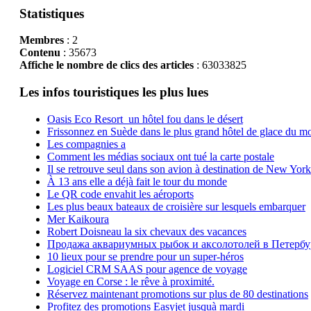
Statistiques
Membres
: 2
Contenu
: 35673
Affiche le nombre de clics des articles
: 63033825
Les infos touristiques les plus lues
Oasis Eco Resort un hôtel fou dans le désert
Frissonnez en Suède dans le plus grand hôtel de glace du m
Les compagnies a
Comment les médias sociaux ont tué la carte postale
Il se retrouve seul dans son avion à destination de New York
À 13 ans elle a déjà fait le tour du monde
Le QR code envahit les aéroports
Les plus beaux bateaux de croisière sur lesquels embarquer
Mer Kaikoura
Robert Doisneau la six chevaux des vacances
Продажа аквариумных рыбок и аксолотолей в Петербу
10 lieux pour se prendre pour un super-héros
Logiciel CRM SAAS pour agence de voyage
Voyage en Corse : le rêve à proximité.
Réservez maintenant promotions sur plus de 80 destinations
Profitez des promotions Easyjet jusquà mardi