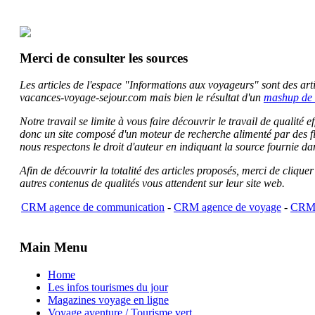
Merci de consulter les sources
Les articles de l'espace "Informations aux voyageurs" sont des artic
vacances-voyage-sejour.com mais bien le résultat d'un
mashup de 
Notre travail se limite à vous faire découvrir le travail de qualité
donc un site composé d'un moteur de recherche alimenté par des f
nous respectons le droit d'auteur en indiquant la source fournie da
Afin de découvrir la totalité des articles proposés, merci de clique
autres contenus de qualités vous attendent sur leur site web.
CRM agence de communication
-
CRM agence de voyage
-
CRM 
Main Menu
Home
Les infos tourismes du jour
Magazines voyage en ligne
Voyage aventure / Tourisme vert