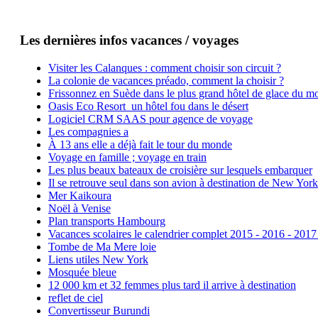
Les dernières infos vacances / voyages
Visiter les Calanques : comment choisir son circuit ?
La colonie de vacances préado, comment la choisir ?
Frissonnez en Suède dans le plus grand hôtel de glace du m
Oasis Eco Resort un hôtel fou dans le désert
Logiciel CRM SAAS pour agence de voyage
Les compagnies a
À 13 ans elle a déjà fait le tour du monde
Voyage en famille ; voyage en train
Les plus beaux bateaux de croisière sur lesquels embarquer
Il se retrouve seul dans son avion à destination de New York
Mer Kaikoura
Noël à Venise
Plan transports Hambourg
Vacances scolaires le calendrier complet 2015 - 2016 - 2017
Tombe de Ma Mere loie
Liens utiles New York
Mosquée bleue
12 000 km et 32 femmes plus tard il arrive à destination
reflet de ciel
Convertisseur Burundi