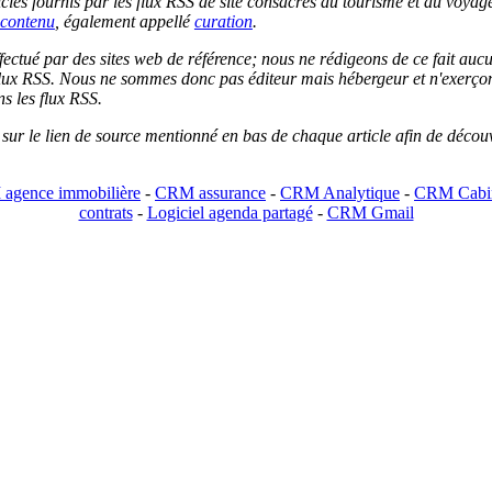
les fournis par les flux RSS de site consacrés au tourisme et au voyage.
contenu
, également appellé
curation
.
 effectué par des sites web de référence; nous ne rédigeons de ce fait au
lux RSS. Nous ne sommes donc pas éditeur mais hébergeur et n'exerçons 
ns les flux RSS.
r sur le lien de source mentionné en bas de chaque article afin de découv
agence immobilière
-
CRM assurance
-
CRM Analytique
-
CRM Cabin
contrats
-
Logiciel agenda partagé
-
CRM Gmail