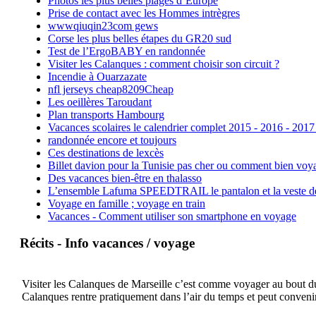
Photos les plus belles plages d’Europe
Prise de contact avec les Hommes intrègres
wwwqiuqin23com gews
Corse les plus belles étapes du GR20 sud
Test de l’ErgoBABY en randonnée
Visiter les Calanques : comment choisir son circuit ?
Incendie à Ouarzazate
nfl jerseys cheap8209Cheap
Les oeillères Taroudant
Plan transports Hambourg
Vacances scolaires le calendrier complet 2015 - 2016 - 2017
randonnée encore et toujours
Ces destinations de lexcès
Billet davion pour la Tunisie pas cher ou comment bien voya
Des vacances bien-être en thalasso
L’ensemble Lafuma SPEEDTRAIL le pantalon et la veste de tr
Voyage en famille ; voyage en train
Vacances - Comment utiliser son smartphone en voyage
Récits - Info vacances / voyage
Visiter les Calanques de Marseille c’est comme voyager au bout du 
Calanques rentre pratiquement dans l’air du temps et peut convenir