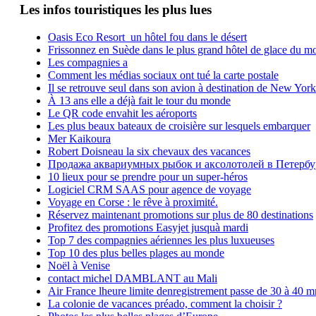
Les infos touristiques les plus lues
Oasis Eco Resort un hôtel fou dans le désert
Frissonnez en Suède dans le plus grand hôtel de glace du m
Les compagnies a
Comment les médias sociaux ont tué la carte postale
Il se retrouve seul dans son avion à destination de New York
À 13 ans elle a déjà fait le tour du monde
Le QR code envahit les aéroports
Les plus beaux bateaux de croisière sur lesquels embarquer
Mer Kaikoura
Robert Doisneau la six chevaux des vacances
Продажа аквариумных рыбок и аксолотолей в Петербу
10 lieux pour se prendre pour un super-héros
Logiciel CRM SAAS pour agence de voyage
Voyage en Corse : le rêve à proximité.
Réservez maintenant promotions sur plus de 80 destinations
Profitez des promotions Easyjet jusquà mardi
Top 7 des compagnies aériennes les plus luxueuses
Top 10 des plus belles plages au monde
Noël à Venise
contact michel DAMBLANT au Mali
Air France lheure limite denregistrement passe de 30 à 40 m
La colonie de vacances préado, comment la choisir ?