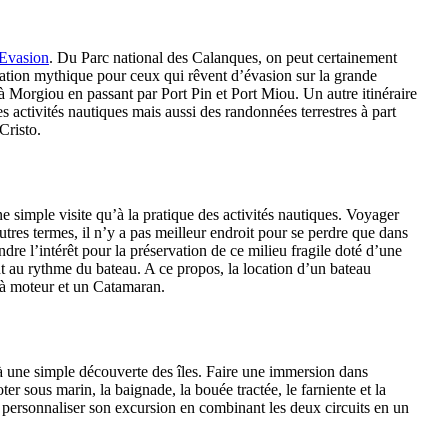
 Evasion
. Du Parc national des Calanques, on peut certainement
ination mythique pour ceux qui rêvent d’évasion sur la grande
à Morgiou en passant par Port Pin et Port Miou. Un autre itinéraire
es activités nautiques mais aussi des randonnées terrestres à part
Cristo.
ne simple visite qu’à la pratique des activités nautiques. Voyager
tres termes, il n’y a pas meilleur endroit pour se perdre que dans
ndre l’intérêt pour la préservation de ce milieu fragile doté d’une
 au rythme du bateau. A ce propos, la location d’un bateau
 à moteur et un Catamaran.
qu’à une simple découverte des îles. Faire une immersion dans
r sous marin, la baignade, la bouée tractée, le farniente et la
our personnaliser son excursion en combinant les deux circuits en un