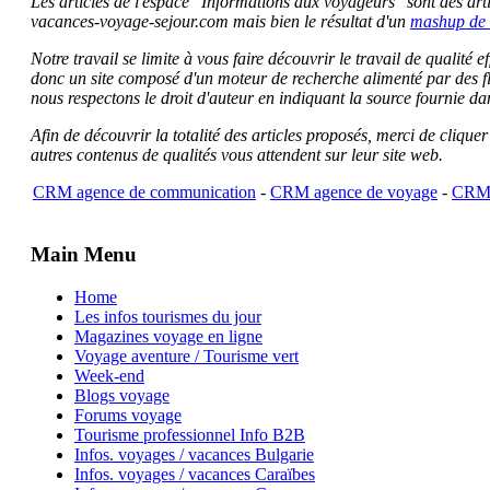
Les articles de l'espace "Informations aux voyageurs" sont des artic
vacances-voyage-sejour.com mais bien le résultat d'un
mashup de 
Notre travail se limite à vous faire découvrir le travail de qualité
donc un site composé d'un moteur de recherche alimenté par des f
nous respectons le droit d'auteur en indiquant la source fournie da
Afin de découvrir la totalité des articles proposés, merci de clique
autres contenus de qualités vous attendent sur leur site web.
CRM agence de communication
-
CRM agence de voyage
-
CRM 
Main Menu
Home
Les infos tourismes du jour
Magazines voyage en ligne
Voyage aventure / Tourisme vert
Week-end
Blogs voyage
Forums voyage
Tourisme professionnel Info B2B
Infos. voyages / vacances Bulgarie
Infos. voyages / vacances Caraïbes