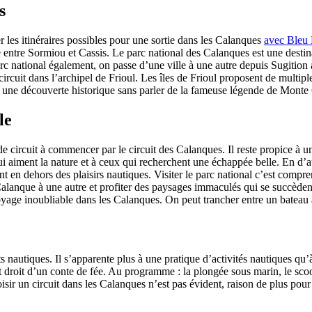
s
er les itinéraires possibles pour une sortie dans les Calanques
avec Bleu
le entre Sormiou et Cassis. Le parc national des Calanques est une dest
rc national également, on passe d’une ville à une autre depuis Sugition 
circuit dans l’archipel de Frioul. Les îles de Frioul proposent de multipl
 à une découverte historique sans parler de la fameuse légende de Monte 
le
de circuit à commencer par le circuit des Calanques. Il reste propice à u
 aiment la nature et à ceux qui recherchent une échappée belle. En d’au
nt en dehors des plaisirs nautiques. Visiter le parc national c’est compre
lanque à une autre et profiter des paysages immaculés qui se succèdent
yage inoubliable dans les Calanques. On peut trancher entre un bateau
orts nautiques. Il s’apparente plus à une pratique d’activités nautiques 
droit d’un conte de fée. Au programme : la plongée sous marin, le scoote
 choisir un circuit dans les Calanques n’est pas évident, raison de plus p