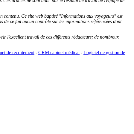
 Ces articles ne sont donc pas le résultat de travail de l'équipe de
cun contenu. Ce site web baptisé "
Informations aux voyageurs
" est
de ce fait aucun contrôle sur les informations référencées dont
rir l'excellent travail de ces différents rédacteurs; de nombreux
et de recrutement
-
CRM cabinet médical
-
Logiciel de gestion de