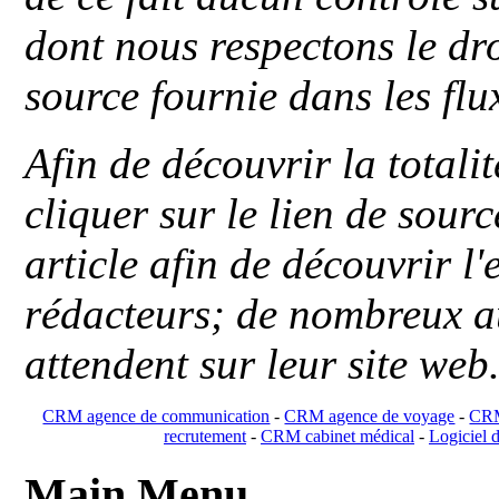
dont nous respectons le dro
source fournie dans les flu
Afin de découvrir la totali
cliquer sur le lien de sou
article afin de découvrir l'
rédacteurs; de nombreux au
attendent sur leur site web
CRM agence de communication
-
CRM agence de voyage
-
CRM
recrutement
-
CRM cabinet médical
-
Logiciel d
Main Menu