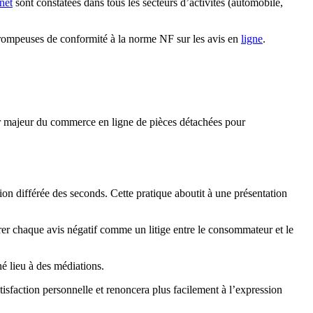
rnet
sont constatées dans tous les secteurs d’activités (automobile,
 trompeuses de conformité à la norme NF sur les avis en
ligne
.
eur majeur du commerce en ligne de pièces détachées pour
ation différée des seconds. Cette pratique aboutit à une présentation
rer chaque avis négatif comme un litige entre le consommateur et le
né lieu à des médiations.
isfaction personnelle et renoncera plus facilement à l’expression