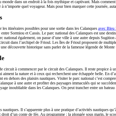
monde dans un endroit à la fois mythique et captivant. Mais comment se 
 à n’importe quel voyageur. Mais pour bien marquer cette journée, autant
s
er les itinéraires possibles pour une sortie dans les Calanques
avec Bleu
le entre Sormiou et Cassis. Le parc national des Calanques est une dest
rc national également, on passe d’une ville à une autre depuis Sugition 
circuit dans l’archipel de Frioul. Les îles de Frioul proposent de multipl
 à une découverte historique sans parler de la fameuse légende de Monte 
le
de circuit à commencer par le circuit des Calanques. Il reste propice à u
 aiment la nature et à ceux qui recherchent une échappée belle. En d’au
nt en dehors des plaisirs nautiques. Visiter le parc national c’est compre
lanque à une autre et profiter des paysages immaculés qui se succèdent
yage inoubliable dans les Calanques. On peut trancher entre un bateau
orts nautiques. Il s’apparente plus à une pratique d’activités nautiques 
droit d’un conte de fée. Au programme : la plongée sous marin, le scoote