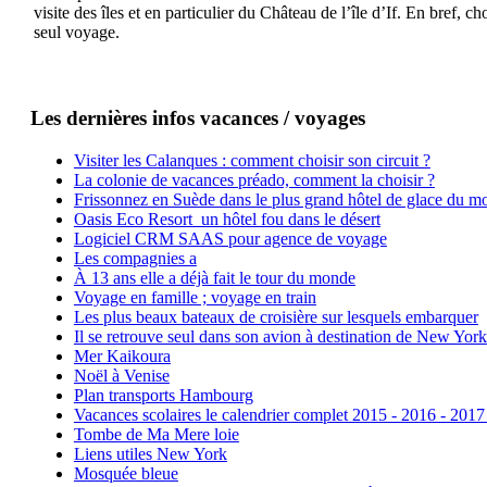
visite des îles et en particulier du Château de l’île d’If. En bref,
seul voyage.
Les dernières infos vacances / voyages
Visiter les Calanques : comment choisir son circuit ?
La colonie de vacances préado, comment la choisir ?
Frissonnez en Suède dans le plus grand hôtel de glace du m
Oasis Eco Resort un hôtel fou dans le désert
Logiciel CRM SAAS pour agence de voyage
Les compagnies a
À 13 ans elle a déjà fait le tour du monde
Voyage en famille ; voyage en train
Les plus beaux bateaux de croisière sur lesquels embarquer
Il se retrouve seul dans son avion à destination de New York
Mer Kaikoura
Noël à Venise
Plan transports Hambourg
Vacances scolaires le calendrier complet 2015 - 2016 - 2017
Tombe de Ma Mere loie
Liens utiles New York
Mosquée bleue