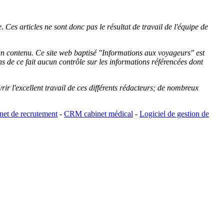
 Ces articles ne sont donc pas le résultat de travail de l'équipe de
cun contenu. Ce site web baptisé "
Informations aux voyageurs
" est
de ce fait aucun contrôle sur les informations référencées dont
rir l'excellent travail de ces différents rédacteurs; de nombreux
et de recrutement
-
CRM cabinet médical
-
Logiciel de gestion de