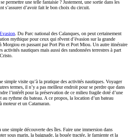
permettre une telle fantaisie ? Justement, une sortie dans les
 s’assurer d’avoir fait le bon choix du circuit.
 Evasion
. Du Parc national des Calanques, on peut certainement
ination mythique pour ceux qui rêvent d’évasion sur la grande
à Morgiou en passant par Port Pin et Port Miou. Un autre itinéraire
es activités nautiques mais aussi des randonnées terrestres à part
Cristo.
ne simple visite qu’à la pratique des activités nautiques. Voyager
tres termes, il n’y a pas meilleur endroit pour se perdre que dans
ndre l’intérêt pour la préservation de ce milieu fragile doté d’une
 au rythme du bateau. A ce propos, la location d’un bateau
 à moteur et un Catamaran.
qu’à une simple découverte des îles. Faire une immersion dans
r sous marin, la baignade, la bouée tractée, le farniente et la