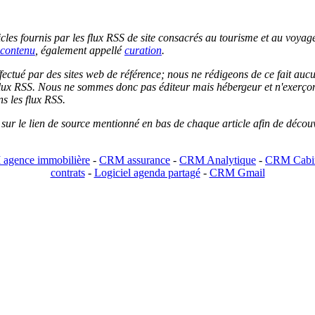
les fournis par les flux RSS de site consacrés au tourisme et au voyage.
contenu
, également appellé
curation
.
 effectué par des sites web de référence; nous ne rédigeons de ce fait au
lux RSS. Nous ne sommes donc pas éditeur mais hébergeur et n'exerçons 
ns les flux RSS.
r sur le lien de source mentionné en bas de chaque article afin de découv
agence immobilière
-
CRM assurance
-
CRM Analytique
-
CRM Cabin
contrats
-
Logiciel agenda partagé
-
CRM Gmail