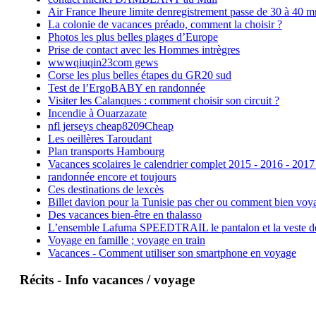
Air France lheure limite denregistrement passe de 30 à 40 m
La colonie de vacances préado, comment la choisir ?
Photos les plus belles plages d’Europe
Prise de contact avec les Hommes intrègres
wwwqiuqin23com gews
Corse les plus belles étapes du GR20 sud
Test de l’ErgoBABY en randonnée
Visiter les Calanques : comment choisir son circuit ?
Incendie à Ouarzazate
nfl jerseys cheap8209Cheap
Les oeillères Taroudant
Plan transports Hambourg
Vacances scolaires le calendrier complet 2015 - 2016 - 2017
randonnée encore et toujours
Ces destinations de lexcès
Billet davion pour la Tunisie pas cher ou comment bien voya
Des vacances bien-être en thalasso
L’ensemble Lafuma SPEEDTRAIL le pantalon et la veste de tr
Voyage en famille ; voyage en train
Vacances - Comment utiliser son smartphone en voyage
Récits - Info vacances / voyage