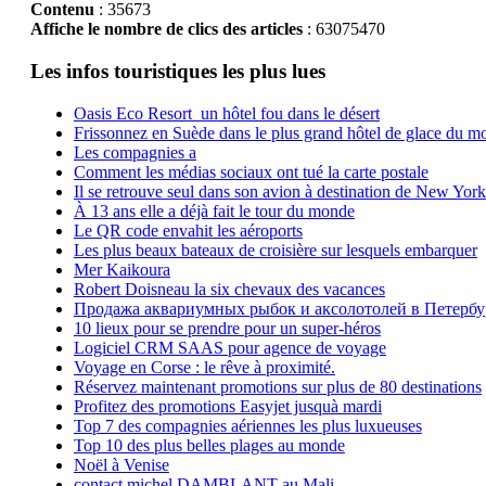
Contenu
: 35673
Affiche le nombre de clics des articles
: 63075470
Les infos touristiques les plus lues
Oasis Eco Resort un hôtel fou dans le désert
Frissonnez en Suède dans le plus grand hôtel de glace du m
Les compagnies a
Comment les médias sociaux ont tué la carte postale
Il se retrouve seul dans son avion à destination de New York
À 13 ans elle a déjà fait le tour du monde
Le QR code envahit les aéroports
Les plus beaux bateaux de croisière sur lesquels embarquer
Mer Kaikoura
Robert Doisneau la six chevaux des vacances
Продажа аквариумных рыбок и аксолотолей в Петербу
10 lieux pour se prendre pour un super-héros
Logiciel CRM SAAS pour agence de voyage
Voyage en Corse : le rêve à proximité.
Réservez maintenant promotions sur plus de 80 destinations
Profitez des promotions Easyjet jusquà mardi
Top 7 des compagnies aériennes les plus luxueuses
Top 10 des plus belles plages au monde
Noël à Venise
contact michel DAMBLANT au Mali