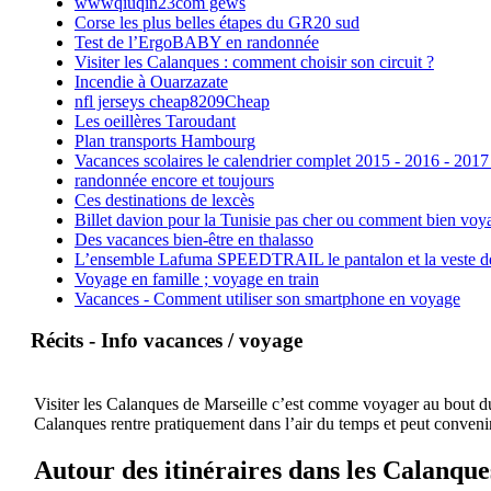
wwwqiuqin23com gews
Corse les plus belles étapes du GR20 sud
Test de l’ErgoBABY en randonnée
Visiter les Calanques : comment choisir son circuit ?
Incendie à Ouarzazate
nfl jerseys cheap8209Cheap
Les oeillères Taroudant
Plan transports Hambourg
Vacances scolaires le calendrier complet 2015 - 2016 - 2017
randonnée encore et toujours
Ces destinations de lexcès
Billet davion pour la Tunisie pas cher ou comment bien voya
Des vacances bien-être en thalasso
L’ensemble Lafuma SPEEDTRAIL le pantalon et la veste de tr
Voyage en famille ; voyage en train
Vacances - Comment utiliser son smartphone en voyage
Récits - Info vacances / voyage
Visiter les Calanques de Marseille c’est comme voyager au bout du 
Calanques rentre pratiquement dans l’air du temps et peut convenir
Autour des itinéraires dans les Calanque