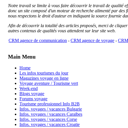
Notre travail se limite à vous faire découvrir le travail de qualité
donc un site composé d'un moteur de recherche alimenté par des f
nous respectons le droit d'auteur en indiquant la source fournie da
Afin de découvrir la totalité des articles proposés, merci de clique
autres contenus de qualités vous attendent sur leur site web.
CRM agence de communication
-
CRM agence de voyage
-
CRM 
Main Menu
Home
Les infos tourismes du jour
Magazines voyage en ligne
Voyage aventure / Tourisme vert
Week-end
Blogs voyage
Forums voyage
Tourisme professionnel Info B2B
Infos. voyages / vacances Bulgarie
Infos. voyages / vacances Caraïbes
Infos. voyages / vacances Corse
Infos. voyages / vacances Croatie