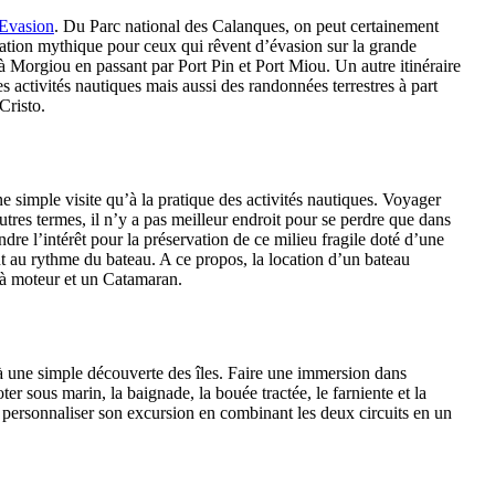
 Evasion
. Du Parc national des Calanques, on peut certainement
ination mythique pour ceux qui rêvent d’évasion sur la grande
à Morgiou en passant par Port Pin et Port Miou. Un autre itinéraire
es activités nautiques mais aussi des randonnées terrestres à part
Cristo.
ne simple visite qu’à la pratique des activités nautiques. Voyager
tres termes, il n’y a pas meilleur endroit pour se perdre que dans
ndre l’intérêt pour la préservation de ce milieu fragile doté d’une
 au rythme du bateau. A ce propos, la location d’un bateau
 à moteur et un Catamaran.
qu’à une simple découverte des îles. Faire une immersion dans
r sous marin, la baignade, la bouée tractée, le farniente et la
our personnaliser son excursion en combinant les deux circuits en un