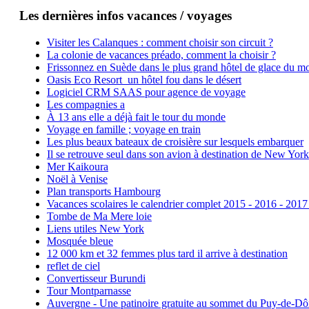
Les dernières infos vacances / voyages
Visiter les Calanques : comment choisir son circuit ?
La colonie de vacances préado, comment la choisir ?
Frissonnez en Suède dans le plus grand hôtel de glace du m
Oasis Eco Resort un hôtel fou dans le désert
Logiciel CRM SAAS pour agence de voyage
Les compagnies a
À 13 ans elle a déjà fait le tour du monde
Voyage en famille ; voyage en train
Les plus beaux bateaux de croisière sur lesquels embarquer
Il se retrouve seul dans son avion à destination de New York
Mer Kaikoura
Noël à Venise
Plan transports Hambourg
Vacances scolaires le calendrier complet 2015 - 2016 - 2017
Tombe de Ma Mere loie
Liens utiles New York
Mosquée bleue
12 000 km et 32 femmes plus tard il arrive à destination
reflet de ciel
Convertisseur Burundi
Tour Montparnasse
Auvergne - Une patinoire gratuite au sommet du Puy-de-D