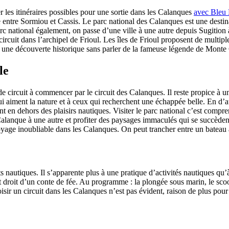
er les itinéraires possibles pour une sortie dans les Calanques
avec Bleu
le entre Sormiou et Cassis. Le parc national des Calanques est une dest
rc national également, on passe d’une ville à une autre depuis Sugition 
circuit dans l’archipel de Frioul. Les îles de Frioul proposent de multipl
 à une découverte historique sans parler de la fameuse légende de Monte 
le
de circuit à commencer par le circuit des Calanques. Il reste propice à u
 aiment la nature et à ceux qui recherchent une échappée belle. En d’au
nt en dehors des plaisirs nautiques. Visiter le parc national c’est compre
lanque à une autre et profiter des paysages immaculés qui se succèdent
yage inoubliable dans les Calanques. On peut trancher entre un bateau
orts nautiques. Il s’apparente plus à une pratique d’activités nautiques 
droit d’un conte de fée. Au programme : la plongée sous marin, le scoote
 choisir un circuit dans les Calanques n’est pas évident, raison de plus p