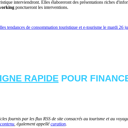
istique interviendront. Elles élaboreront des présentations riches d'info
working
ponctueront les interventions.
es tendances de consommation touristique et e-tourisme le mardi 26 jui
LIGNE RAPIDE
POUR FINANCE
les fournis par les flux RSS de site consacrés au tourisme et au voyage.
contenu
, également appellé
curation
.