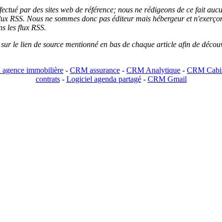
 effectué par des sites web de référence; nous ne rédigeons de ce fait au
lux RSS. Nous ne sommes donc pas éditeur mais hébergeur et n'exerçons 
ns les flux RSS.
r sur le lien de source mentionné en bas de chaque article afin de découv
agence immobilière
-
CRM assurance
-
CRM Analytique
-
CRM Cabin
contrats
-
Logiciel agenda partagé
-
CRM Gmail