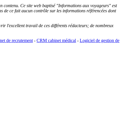
cun contenu. Ce site web baptisé "
Informations aux voyageurs
" est
de ce fait aucun contrôle sur les informations référencées dont
rir l'excellent travail de ces différents rédacteurs; de nombreux
et de recrutement
-
CRM cabinet médical
-
Logiciel de gestion de