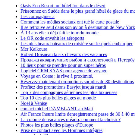
Oasis Eco Resort un hôtel fou dans le désert
Frissonnez en Suède dans le plus grand hôtel de glace du m
Les compagnies a
Comment les médias sociaux ont tué la carte postale
Il se retrouve seul dans son avion à destination de New York
À 13 ans elle a déjà fait le tour du monde
Le QR code envahit les aéroports
Les plus beaux bateaux de croisière sur lesquels embarquer
Mer Kaikoura
Robert Doisneau la six chevaux des vacances
Продажа аквариумных рыбок и аксолотолей в Петербу
10 lieux pour se prendre pour un super-héros
Logiciel CRM SAAS pour agence de voyage
Voyage en Corse : le rêve à proximité.
Réservez maintenant promotions sur plus de 80 destinations
Profitez des promotions Easyjet jusquà mardi
Top 7 des compagnies aériennes les plus luxueuses
Top 10 des plus belles plages au monde
Noël à Venise
contact michel DAMBLANT au Mali
Air France lheure limite denregistrement passe de 30 à 40 m
La colonie de vacances préado, comment la choisir ?
Photos les plus belles plages d’Europe
Prise de contact avec les Hommes intrègres