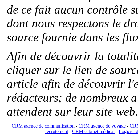
de ce fait aucun contrôle s
dont nous respectons le dro
source fournie dans les flu
Afin de découvrir la totali
cliquer sur le lien de sou
article afin de découvrir l'
rédacteurs; de nombreux au
attendent sur leur site web
CRM agence de communication
-
CRM agence de voyage
-
CRM
recrutement
-
CRM cabinet médical
-
Logiciel d