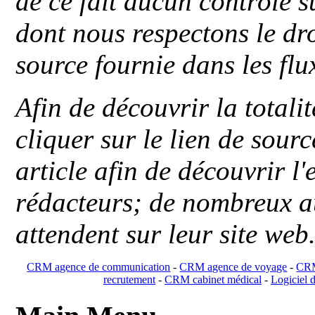
de ce fait aucun contrôle s
dont nous respectons le dro
source fournie dans les flu
Afin de découvrir la totali
cliquer sur le lien de sou
article afin de découvrir l'
rédacteurs; de nombreux au
attendent sur leur site web
CRM agence de communication
-
CRM agence de voyage
-
CRM
recrutement
-
CRM cabinet médical
-
Logiciel d