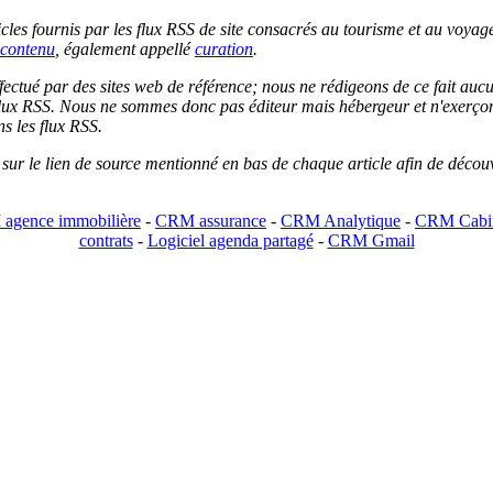
les fournis par les flux RSS de site consacrés au tourisme et au voyage.
contenu
, également appellé
curation
.
 effectué par des sites web de référence; nous ne rédigeons de ce fait au
lux RSS. Nous ne sommes donc pas éditeur mais hébergeur et n'exerçons 
ns les flux RSS.
r sur le lien de source mentionné en bas de chaque article afin de découv
agence immobilière
-
CRM assurance
-
CRM Analytique
-
CRM Cabin
contrats
-
Logiciel agenda partagé
-
CRM Gmail