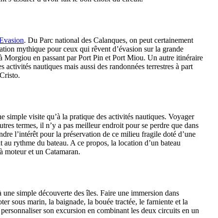
 Evasion
. Du Parc national des Calanques, on peut certainement
ination mythique pour ceux qui rêvent d’évasion sur la grande
à Morgiou en passant par Port Pin et Port Miou. Un autre itinéraire
es activités nautiques mais aussi des randonnées terrestres à part
Cristo.
ne simple visite qu’à la pratique des activités nautiques. Voyager
tres termes, il n’y a pas meilleur endroit pour se perdre que dans
ndre l’intérêt pour la préservation de ce milieu fragile doté d’une
 au rythme du bateau. A ce propos, la location d’un bateau
 à moteur et un Catamaran.
qu’à une simple découverte des îles. Faire une immersion dans
r sous marin, la baignade, la bouée tractée, le farniente et la
our personnaliser son excursion en combinant les deux circuits en un