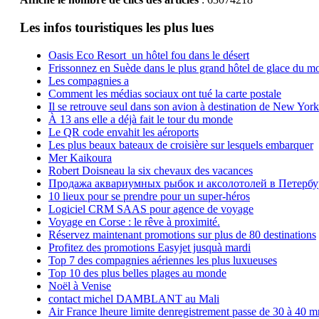
Les infos touristiques les plus lues
Oasis Eco Resort un hôtel fou dans le désert
Frissonnez en Suède dans le plus grand hôtel de glace du m
Les compagnies a
Comment les médias sociaux ont tué la carte postale
Il se retrouve seul dans son avion à destination de New York
À 13 ans elle a déjà fait le tour du monde
Le QR code envahit les aéroports
Les plus beaux bateaux de croisière sur lesquels embarquer
Mer Kaikoura
Robert Doisneau la six chevaux des vacances
Продажа аквариумных рыбок и аксолотолей в Петербу
10 lieux pour se prendre pour un super-héros
Logiciel CRM SAAS pour agence de voyage
Voyage en Corse : le rêve à proximité.
Réservez maintenant promotions sur plus de 80 destinations
Profitez des promotions Easyjet jusquà mardi
Top 7 des compagnies aériennes les plus luxueuses
Top 10 des plus belles plages au monde
Noël à Venise
contact michel DAMBLANT au Mali
Air France lheure limite denregistrement passe de 30 à 40 m