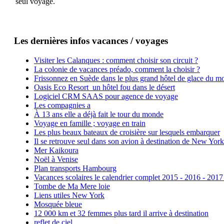
seul voyage.
Les dernières infos vacances / voyages
Visiter les Calanques : comment choisir son circuit ?
La colonie de vacances préado, comment la choisir ?
Frissonnez en Suède dans le plus grand hôtel de glace du m
Oasis Eco Resort un hôtel fou dans le désert
Logiciel CRM SAAS pour agence de voyage
Les compagnies a
À 13 ans elle a déjà fait le tour du monde
Voyage en famille ; voyage en train
Les plus beaux bateaux de croisière sur lesquels embarquer
Il se retrouve seul dans son avion à destination de New York
Mer Kaikoura
Noël à Venise
Plan transports Hambourg
Vacances scolaires le calendrier complet 2015 - 2016 - 2017
Tombe de Ma Mere loie
Liens utiles New York
Mosquée bleue
12 000 km et 32 femmes plus tard il arrive à destination
reflet de ciel