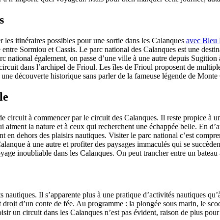
s
er les itinéraires possibles pour une sortie dans les Calanques
avec Bleu
le entre Sormiou et Cassis. Le parc national des Calanques est une dest
rc national également, on passe d’une ville à une autre depuis Sugition 
circuit dans l’archipel de Frioul. Les îles de Frioul proposent de multipl
 à une découverte historique sans parler de la fameuse légende de Monte 
le
de circuit à commencer par le circuit des Calanques. Il reste propice à u
 aiment la nature et à ceux qui recherchent une échappée belle. En d’au
nt en dehors des plaisirs nautiques. Visiter le parc national c’est compre
lanque à une autre et profiter des paysages immaculés qui se succèdent
yage inoubliable dans les Calanques. On peut trancher entre un bateau
orts nautiques. Il s’apparente plus à une pratique d’activités nautiques 
droit d’un conte de fée. Au programme : la plongée sous marin, le scoote
 choisir un circuit dans les Calanques n’est pas évident, raison de plus p