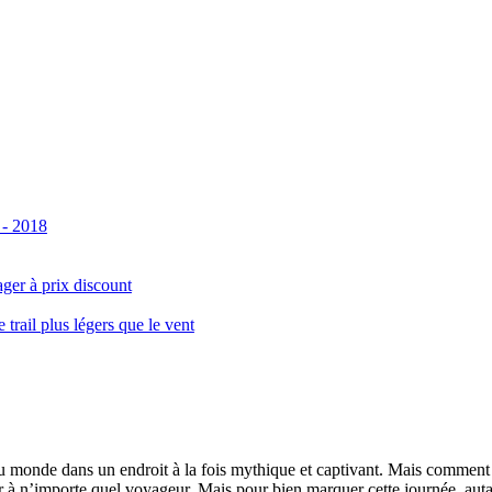
 - 2018
ger à prix discount
ail plus légers que le vent
monde dans un endroit à la fois mythique et captivant. Mais comment se 
 à n’importe quel voyageur. Mais pour bien marquer cette journée, autant