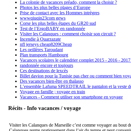
La colonie de vacances préado, comment la choisir ?
Photos les plus belles plages d’Europe
Prise de contact avec les Hommes intrègres
wwwqiuqin23com gews
Corse les plus belles étapes du GR20 sud
Test de l’ErgoBABY en randonnée
Visiter les Calanques : comment choisir son circuit ?
Incendie à Ouarzazate
nfl jerseys cheap8209Cheap
Les oeillères Taroudant
Plan transports Hambourg
Vacances scolaires le calendrier complet 2015 - 2016 - 2017
randonnée encore et toujours
Ces destinations de lexcès
Billet davion pour la Tunisie pas cher ou comment bien voya
Des vacances bien-être en thalasso
L’ensemble Lafuma SPEEDTRAIL le pantalon et la veste de tr
Voyage en famille ; voyage en train
Vacances - Comment utiliser son smartphone en voyage
Récits - Info vacances / voyage
Visiter les Calanques de Marseille c’est comme voyager au bout du 
Calanques rentre pratiquement dans l’air du temps et peut convenir