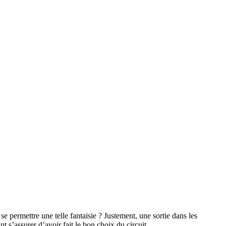
permettre une telle fantaisie ? Justement, une sortie dans les
 s’assurer d’avoir fait le bon choix du circuit.