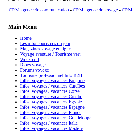
CRM agence de communication
-
CRM agence de voyage
-
CRM 
Main Menu
Home
Les infos tourismes du jour
Magazines voyage en ligne
Voyage aventure / Tourisme vert
Week-end
Blogs voyage
Forums voyage
Tourisme professionnel Info B2B
Infos. voyages / vacances Bulgarie
Infos. voyages / vacances Caraïbes
Infos. voyages / vacances Corse
Infos. voyages / vacances Croatie
Infos. voyages / vacances Egypte
Infos. voyages / vacances Espagne
Infos. voyages / vacances France
Infos. voyages / vacances Guadeloupe
Infos. voyages / vacances Italie
Infos. voyages / vacances Madère