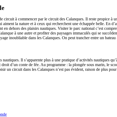
le
de circuit à commencer par le circuit des Calanques. Il reste propice à u
 aiment la nature et à ceux qui recherchent une échappée belle. En d’au
nt en dehors des plaisirs nautiques. Visiter le parc national c’est compre
lanque à une autre et profiter des paysages immaculés qui se succèdent
yage inoubliable dans les Calanques. On peut trancher entre un bateau
orts nautiques. Il s’apparente plus à une pratique d’activités nautiques 
droit d’un conte de fée. Au programme : la plongée sous marin, le scoote
 choisir un circuit dans les Calanques n’est pas évident, raison de plus p
onde