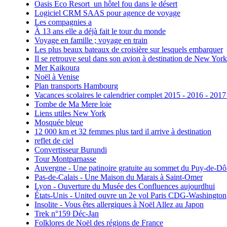
Oasis Eco Resort un hôtel fou dans le désert
Logiciel CRM SAAS pour agence de voyage
Les compagnies a
À 13 ans elle a déjà fait le tour du monde
Voyage en famille ; voyage en train
Les plus beaux bateaux de croisière sur lesquels embarquer
Il se retrouve seul dans son avion à destination de New York
Mer Kaikoura
Noël à Venise
Plan transports Hambourg
Vacances scolaires le calendrier complet 2015 - 2016 - 2017
Tombe de Ma Mere loie
Liens utiles New York
Mosquée bleue
12 000 km et 32 femmes plus tard il arrive à destination
reflet de ciel
Convertisseur Burundi
Tour Montparnasse
Auvergne - Une patinoire gratuite au sommet du Puy-de-D
Pas-de-Calais - Une Maison du Marais à Saint-Omer
Lyon - Ouverture du Musée des Confluences aujourdhui
États-Unis - United ouvre un 2e vol Paris CDG-Washington
Insolite - Vous êtes allergiques à Noël Allez au Japon
Trek n°159 Déc-Jan
Folklores de Noël des régions de France