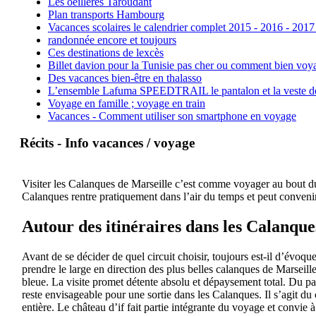
Les oeillères Taroudant
Plan transports Hambourg
Vacances scolaires le calendrier complet 2015 - 2016 - 2017
randonnée encore et toujours
Ces destinations de lexcès
Billet davion pour la Tunisie pas cher ou comment bien voya
Des vacances bien-être en thalasso
L’ensemble Lafuma SPEEDTRAIL le pantalon et la veste de tr
Voyage en famille ; voyage en train
Vacances - Comment utiliser son smartphone en voyage
Récits - Info vacances / voyage
Visiter les Calanques de Marseille c’est comme voyager au bout du 
Calanques rentre pratiquement dans l’air du temps et peut convenir
Autour des itinéraires dans les Calanque
Avant de se décider de quel circuit choisir, toujours est-il d’évoqu
prendre le large en direction des plus belles calanques de Marseil
bleue. La visite promet détente absolu et dépaysement total. Du pa
reste envisageable pour une sortie dans les Calanques. Il s’agit du 
entière. Le château d’if fait partie intégrante du voyage et convie