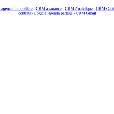
agence immobilière
-
CRM assurance
-
CRM Analytique
-
CRM Cabin
contrats
-
Logiciel agenda partagé
-
CRM Gmail