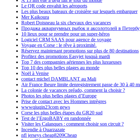
À 13 ans elle a déjà fait le tour du monde
Le QR code envahit les aéroports
Les plus beaux bateaux de croisière sur lesquels embarquer
Mer Kaikoura
Robert Doisneau la six chevaux des vacances
Продажа аквариумных рыбок и аксолотолей в Петербу
10 lieux pour se prendre pour un super-héros
Logiciel CRM SAAS pour agence de voyage
Voyage en Corse : le rêve à proximité.
Réservez maintenant promotions sur plus de 80 destinations
Profitez des promotions Easyjet jusquà mardi
Top 7 des compagnies aériennes les plus luxueuses
Top 10 des plus belles plages au monde
Noël à Venise
contact michel DAMBLANT au Mali
Air France lheure limite denregistrement passe de 30 à 40 m
La colonie de vacances préado, comment la choisir ?
Photos les plus belles plages d’Europe
Prise de contact avec les Hommes intrègres
wwwqiuqin23com gews
Corse les plus belles étapes du GR20 sud
Test de l’ErgoBABY en randonnée
Visiter les Calanques : comment choisir son circuit ?
Incendie à Ouarzazate
nfl jerseys cheap8209Cheap