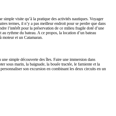
ne simple visite qu’à la pratique des activités nautiques. Voyager
tres termes, il n’y a pas meilleur endroit pour se perdre que dans
ndre l’intérêt pour la préservation de ce milieu fragile doté d’une
 au rythme du bateau. A ce propos, la location d’un bateau
 à moteur et un Catamaran.
qu’à une simple découverte des îles. Faire une immersion dans
r sous marin, la baignade, la bouée tractée, le farniente et la
our personnaliser son excursion en combinant les deux circuits en un