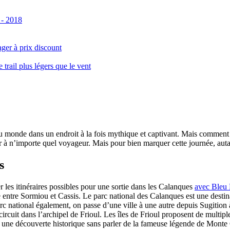
 - 2018
ger à prix discount
ail plus légers que le vent
monde dans un endroit à la fois mythique et captivant. Mais comment se 
 à n’importe quel voyageur. Mais pour bien marquer cette journée, autant
s
er les itinéraires possibles pour une sortie dans les Calanques
avec Bleu
le entre Sormiou et Cassis. Le parc national des Calanques est une dest
rc national également, on passe d’une ville à une autre depuis Sugition 
circuit dans l’archipel de Frioul. Les îles de Frioul proposent de multipl
 à une découverte historique sans parler de la fameuse légende de Monte 