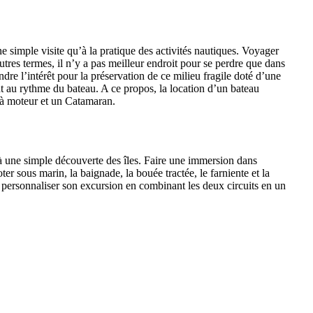
ne simple visite qu’à la pratique des activités nautiques. Voyager
tres termes, il n’y a pas meilleur endroit pour se perdre que dans
ndre l’intérêt pour la préservation de ce milieu fragile doté d’une
 au rythme du bateau. A ce propos, la location d’un bateau
 à moteur et un Catamaran.
qu’à une simple découverte des îles. Faire une immersion dans
r sous marin, la baignade, la bouée tractée, le farniente et la
our personnaliser son excursion en combinant les deux circuits en un