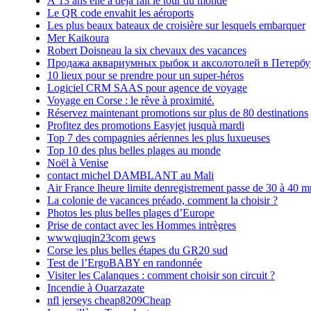
À 13 ans elle a déjà fait le tour du monde
Le QR code envahit les aéroports
Les plus beaux bateaux de croisière sur lesquels embarquer
Mer Kaikoura
Robert Doisneau la six chevaux des vacances
Продажа аквариумных рыбок и аксолотолей в Петербу
10 lieux pour se prendre pour un super-héros
Logiciel CRM SAAS pour agence de voyage
Voyage en Corse : le rêve à proximité.
Réservez maintenant promotions sur plus de 80 destinations
Profitez des promotions Easyjet jusquà mardi
Top 7 des compagnies aériennes les plus luxueuses
Top 10 des plus belles plages au monde
Noël à Venise
contact michel DAMBLANT au Mali
Air France lheure limite denregistrement passe de 30 à 40 m
La colonie de vacances préado, comment la choisir ?
Photos les plus belles plages d’Europe
Prise de contact avec les Hommes intrègres
wwwqiuqin23com gews
Corse les plus belles étapes du GR20 sud
Test de l’ErgoBABY en randonnée
Visiter les Calanques : comment choisir son circuit ?
Incendie à Ouarzazate
nfl jerseys cheap8209Cheap