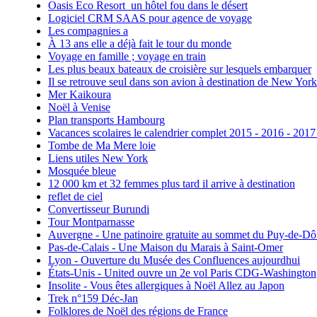
Oasis Eco Resort un hôtel fou dans le désert
Logiciel CRM SAAS pour agence de voyage
Les compagnies a
À 13 ans elle a déjà fait le tour du monde
Voyage en famille ; voyage en train
Les plus beaux bateaux de croisière sur lesquels embarquer
Il se retrouve seul dans son avion à destination de New York
Mer Kaikoura
Noël à Venise
Plan transports Hambourg
Vacances scolaires le calendrier complet 2015 - 2016 - 2017
Tombe de Ma Mere loie
Liens utiles New York
Mosquée bleue
12 000 km et 32 femmes plus tard il arrive à destination
reflet de ciel
Convertisseur Burundi
Tour Montparnasse
Auvergne - Une patinoire gratuite au sommet du Puy-de-D
Pas-de-Calais - Une Maison du Marais à Saint-Omer
Lyon - Ouverture du Musée des Confluences aujourdhui
États-Unis - United ouvre un 2e vol Paris CDG-Washington
Insolite - Vous êtes allergiques à Noël Allez au Japon
Trek n°159 Déc-Jan
Folklores de Noël des régions de France