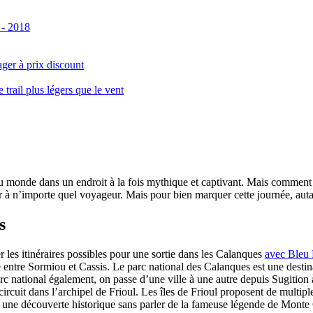
 - 2018
ger à prix discount
ail plus légers que le vent
monde dans un endroit à la fois mythique et captivant. Mais comment se 
 à n’importe quel voyageur. Mais pour bien marquer cette journée, autant
s
er les itinéraires possibles pour une sortie dans les Calanques
avec Bleu
le entre Sormiou et Cassis. Le parc national des Calanques est une dest
rc national également, on passe d’une ville à une autre depuis Sugition 
circuit dans l’archipel de Frioul. Les îles de Frioul proposent de multipl
 à une découverte historique sans parler de la fameuse légende de Monte 