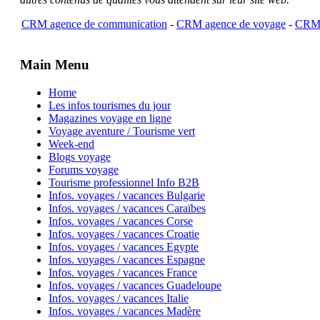
CRM agence de communication
-
CRM agence de voyage
-
CRM 
Main Menu
Home
Les infos tourismes du jour
Magazines voyage en ligne
Voyage aventure / Tourisme vert
Week-end
Blogs voyage
Forums voyage
Tourisme professionnel Info B2B
Infos. voyages / vacances Bulgarie
Infos. voyages / vacances Caraïbes
Infos. voyages / vacances Corse
Infos. voyages / vacances Croatie
Infos. voyages / vacances Egypte
Infos. voyages / vacances Espagne
Infos. voyages / vacances France
Infos. voyages / vacances Guadeloupe
Infos. voyages / vacances Italie
Infos. voyages / vacances Madère