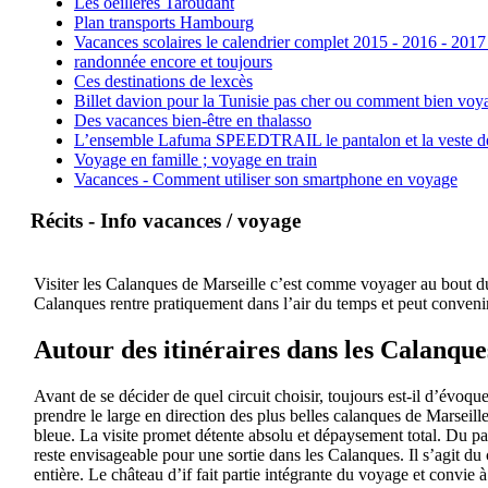
Les oeillères Taroudant
Plan transports Hambourg
Vacances scolaires le calendrier complet 2015 - 2016 - 2017
randonnée encore et toujours
Ces destinations de lexcès
Billet davion pour la Tunisie pas cher ou comment bien voya
Des vacances bien-être en thalasso
L’ensemble Lafuma SPEEDTRAIL le pantalon et la veste de tr
Voyage en famille ; voyage en train
Vacances - Comment utiliser son smartphone en voyage
Récits - Info vacances / voyage
Visiter les Calanques de Marseille c’est comme voyager au bout du 
Calanques rentre pratiquement dans l’air du temps et peut convenir
Autour des itinéraires dans les Calanque
Avant de se décider de quel circuit choisir, toujours est-il d’évoqu
prendre le large en direction des plus belles calanques de Marseil
bleue. La visite promet détente absolu et dépaysement total. Du pa
reste envisageable pour une sortie dans les Calanques. Il s’agit du 
entière. Le château d’if fait partie intégrante du voyage et convie