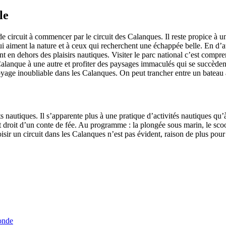
le
de circuit à commencer par le circuit des Calanques. Il reste propice à u
 aiment la nature et à ceux qui recherchent une échappée belle. En d’au
nt en dehors des plaisirs nautiques. Visiter le parc national c’est compre
lanque à une autre et profiter des paysages immaculés qui se succèdent
yage inoubliable dans les Calanques. On peut trancher entre un bateau
orts nautiques. Il s’apparente plus à une pratique d’activités nautiques 
droit d’un conte de fée. Au programme : la plongée sous marin, le scoote
 choisir un circuit dans les Calanques n’est pas évident, raison de plus p
onde