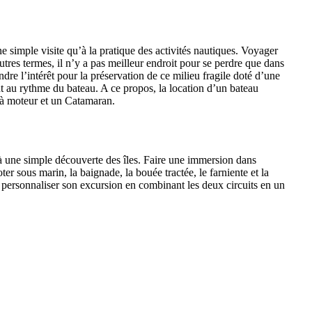
ne simple visite qu’à la pratique des activités nautiques. Voyager
tres termes, il n’y a pas meilleur endroit pour se perdre que dans
ndre l’intérêt pour la préservation de ce milieu fragile doté d’une
 au rythme du bateau. A ce propos, la location d’un bateau
 à moteur et un Catamaran.
qu’à une simple découverte des îles. Faire une immersion dans
r sous marin, la baignade, la bouée tractée, le farniente et la
our personnaliser son excursion en combinant les deux circuits en un