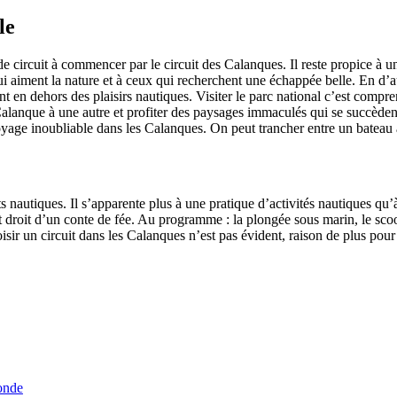
le
de circuit à commencer par le circuit des Calanques. Il reste propice à u
 aiment la nature et à ceux qui recherchent une échappée belle. En d’au
nt en dehors des plaisirs nautiques. Visiter le parc national c’est compre
lanque à une autre et profiter des paysages immaculés qui se succèdent
yage inoubliable dans les Calanques. On peut trancher entre un bateau
orts nautiques. Il s’apparente plus à une pratique d’activités nautiques 
droit d’un conte de fée. Au programme : la plongée sous marin, le scoote
 choisir un circuit dans les Calanques n’est pas évident, raison de plus p
onde