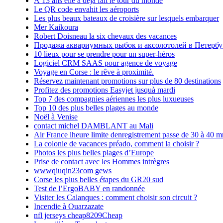
À 13 ans elle a déjà fait le tour du monde
Le QR code envahit les aéroports
Les plus beaux bateaux de croisière sur lesquels embarquer
Mer Kaikoura
Robert Doisneau la six chevaux des vacances
Продажа аквариумных рыбок и аксолотолей в Петербу
10 lieux pour se prendre pour un super-héros
Logiciel CRM SAAS pour agence de voyage
Voyage en Corse : le rêve à proximité.
Réservez maintenant promotions sur plus de 80 destinations
Profitez des promotions Easyjet jusquà mardi
Top 7 des compagnies aériennes les plus luxueuses
Top 10 des plus belles plages au monde
Noël à Venise
contact michel DAMBLANT au Mali
Air France lheure limite denregistrement passe de 30 à 40 m
La colonie de vacances préado, comment la choisir ?
Photos les plus belles plages d’Europe
Prise de contact avec les Hommes intrègres
wwwqiuqin23com gews
Corse les plus belles étapes du GR20 sud
Test de l’ErgoBABY en randonnée
Visiter les Calanques : comment choisir son circuit ?
Incendie à Ouarzazate
nfl jerseys cheap8209Cheap