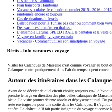
Les oeillères Taroudant
Plan transports Hambourg
Vacances scolaires le calendrier complet 2015 - 2016 - 2017
randonnée encore et toujours
Ces destinations de lexcès
Billet davion pour la Tunisie pas cher ou comment bien voya
Des vacances bien-être en thalasso
L’ensemble Lafuma SPEEDTRAIL le pantalon et la veste de tr
Voyage en famille ; voyage en train
Vacances - Comment utiliser son smartphone en voyage
Récits - Info vacances / voyage
Visiter les Calanques de Marseille c’est comme voyager au bout du 
Calanques rentre pratiquement dans l’air du temps et peut convenir
Autour des itinéraires dans les Calanque
Avant de se décider de quel circuit choisir, toujours est-il d’évoqu
prendre le large en direction des plus belles calanques de Marseil
bleue. La visite promet détente absolu et dépaysement total. Du pa
reste envisageable pour une sortie dans les Calanques. Il s’agit du 
entière. Le château d’if fait partie intégrante du voyage et convie