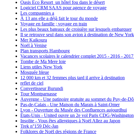
Oasis Eco Resort un hôtel fou dans le désert
Logiciel CRM SAAS pour agence de voyage
Les compagnies a
À 13 ans elle a déjà fait le tour du monde
Voyage en famille ; voyage en train
Les plus beaux bateaux de croisière sur lesquels embarquer
Il se retrouve seul dans son avion à destination de New York
Mer Kaikoura
Noël à Venise
Plan transports Hambourg
Vacances scolaires le calendrier complet 2015 - 2016 - 2017
Tombe de Ma Mere loie
Liens utiles New York
Mosquée bleue
12 000 km et 32 femmes plus tard il arrive à destination
reflet de ciel
Convertisseur Burundi
Tour Montparnasse
Auvergne - Une patinoire gratuite au sommet du Puy-de-D
Pas-de-Calais - Une Maison du Marais à Saint-Omer
Lyon - Ouverture du Musée des Confluences aujourdhui
États-Unis - United ouvre un 2e vol Paris CDG-Washington
Insolite - Vous êtes allergiques à Noël Allez au Japon
Trek n°159 Déc-Jan
Folklores de Noël des régions de France