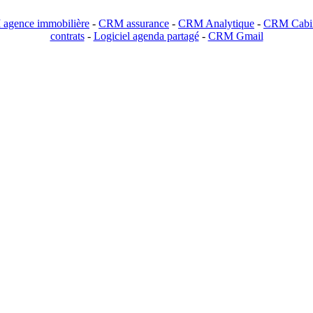
agence immobilière
-
CRM assurance
-
CRM Analytique
-
CRM Cabin
contrats
-
Logiciel agenda partagé
-
CRM Gmail