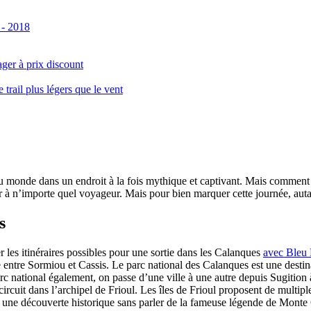
 - 2018
ger à prix discount
ail plus légers que le vent
monde dans un endroit à la fois mythique et captivant. Mais comment se 
 à n’importe quel voyageur. Mais pour bien marquer cette journée, autant
s
er les itinéraires possibles pour une sortie dans les Calanques
avec Bleu
le entre Sormiou et Cassis. Le parc national des Calanques est une dest
rc national également, on passe d’une ville à une autre depuis Sugition 
circuit dans l’archipel de Frioul. Les îles de Frioul proposent de multipl
 à une découverte historique sans parler de la fameuse légende de Monte 