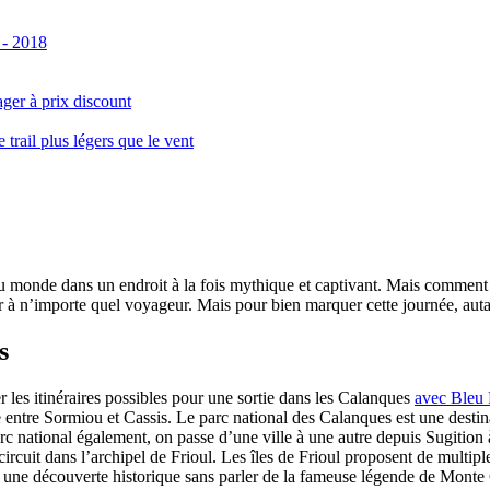
 - 2018
ger à prix discount
ail plus légers que le vent
monde dans un endroit à la fois mythique et captivant. Mais comment se 
 à n’importe quel voyageur. Mais pour bien marquer cette journée, autant
s
er les itinéraires possibles pour une sortie dans les Calanques
avec Bleu
le entre Sormiou et Cassis. Le parc national des Calanques est une dest
rc national également, on passe d’une ville à une autre depuis Sugition 
circuit dans l’archipel de Frioul. Les îles de Frioul proposent de multipl
 à une découverte historique sans parler de la fameuse légende de Monte 