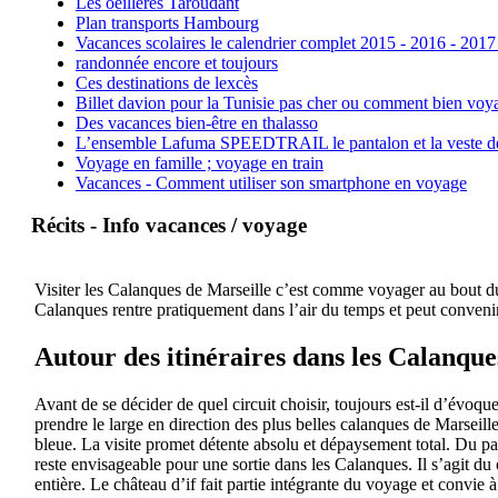
Les oeillères Taroudant
Plan transports Hambourg
Vacances scolaires le calendrier complet 2015 - 2016 - 2017
randonnée encore et toujours
Ces destinations de lexcès
Billet davion pour la Tunisie pas cher ou comment bien voya
Des vacances bien-être en thalasso
L’ensemble Lafuma SPEEDTRAIL le pantalon et la veste de tr
Voyage en famille ; voyage en train
Vacances - Comment utiliser son smartphone en voyage
Récits - Info vacances / voyage
Visiter les Calanques de Marseille c’est comme voyager au bout du 
Calanques rentre pratiquement dans l’air du temps et peut convenir
Autour des itinéraires dans les Calanque
Avant de se décider de quel circuit choisir, toujours est-il d’évoqu
prendre le large en direction des plus belles calanques de Marseil
bleue. La visite promet détente absolu et dépaysement total. Du pa
reste envisageable pour une sortie dans les Calanques. Il s’agit du 
entière. Le château d’if fait partie intégrante du voyage et convie