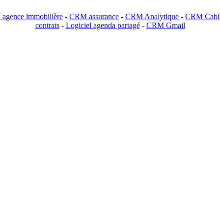
agence immobilière
-
CRM assurance
-
CRM Analytique
-
CRM Cabin
contrats
-
Logiciel agenda partagé
-
CRM Gmail