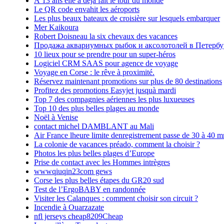
À 13 ans elle a déjà fait le tour du monde
Le QR code envahit les aéroports
Les plus beaux bateaux de croisière sur lesquels embarquer
Mer Kaikoura
Robert Doisneau la six chevaux des vacances
Продажа аквариумных рыбок и аксолотолей в Петербу
10 lieux pour se prendre pour un super-héros
Logiciel CRM SAAS pour agence de voyage
Voyage en Corse : le rêve à proximité.
Réservez maintenant promotions sur plus de 80 destinations
Profitez des promotions Easyjet jusquà mardi
Top 7 des compagnies aériennes les plus luxueuses
Top 10 des plus belles plages au monde
Noël à Venise
contact michel DAMBLANT au Mali
Air France lheure limite denregistrement passe de 30 à 40 m
La colonie de vacances préado, comment la choisir ?
Photos les plus belles plages d’Europe
Prise de contact avec les Hommes intrègres
wwwqiuqin23com gews
Corse les plus belles étapes du GR20 sud
Test de l’ErgoBABY en randonnée
Visiter les Calanques : comment choisir son circuit ?
Incendie à Ouarzazate
nfl jerseys cheap8209Cheap