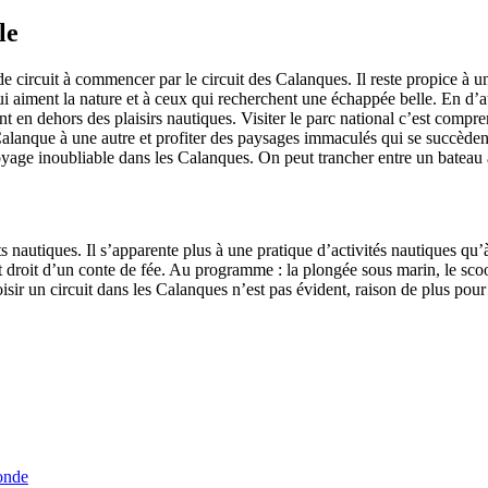
le
de circuit à commencer par le circuit des Calanques. Il reste propice à u
 aiment la nature et à ceux qui recherchent une échappée belle. En d’au
nt en dehors des plaisirs nautiques. Visiter le parc national c’est compre
lanque à une autre et profiter des paysages immaculés qui se succèdent
yage inoubliable dans les Calanques. On peut trancher entre un bateau
orts nautiques. Il s’apparente plus à une pratique d’activités nautiques 
droit d’un conte de fée. Au programme : la plongée sous marin, le scoote
 choisir un circuit dans les Calanques n’est pas évident, raison de plus p
onde