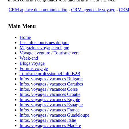
CRM agence de communication
-
CRM agence de voyage
-
CRM 
Main Menu
Home
Les infos tourismes du jour
Magazines voyage en ligne
Voyage aventure / Tourisme vert
Week-end
Blogs voyage
Forums voyage
Tourisme professionnel Info B2B
Infos. voyages / vacances Bulgarie
Infos. voyages / vacances Caraïbes
Infos. voyages / vacances Corse
Infos. voyages / vacances Croatie
Infos. voyages / vacances Egypte
Infos. voyages / vacances Espagne
Infos. voyages / vacances France
Infos. voyages / vacances Guadeloupe
Infos. voyages / vacances Italie
Infos. voyages / vacances Madère