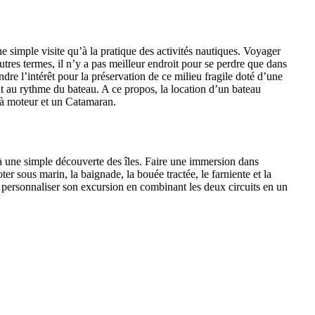
ne simple visite qu’à la pratique des activités nautiques. Voyager
tres termes, il n’y a pas meilleur endroit pour se perdre que dans
ndre l’intérêt pour la préservation de ce milieu fragile doté d’une
 au rythme du bateau. A ce propos, la location d’un bateau
 à moteur et un Catamaran.
qu’à une simple découverte des îles. Faire une immersion dans
r sous marin, la baignade, la bouée tractée, le farniente et la
our personnaliser son excursion en combinant les deux circuits en un