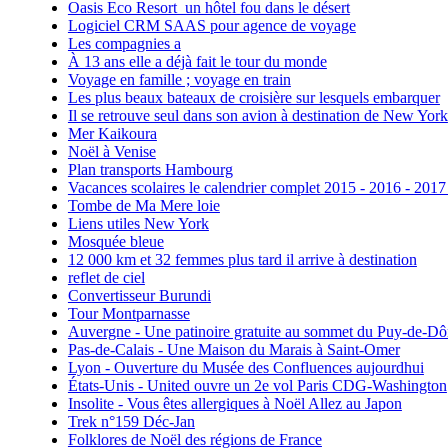
Oasis Eco Resort un hôtel fou dans le désert
Logiciel CRM SAAS pour agence de voyage
Les compagnies a
À 13 ans elle a déjà fait le tour du monde
Voyage en famille ; voyage en train
Les plus beaux bateaux de croisière sur lesquels embarquer
Il se retrouve seul dans son avion à destination de New York
Mer Kaikoura
Noël à Venise
Plan transports Hambourg
Vacances scolaires le calendrier complet 2015 - 2016 - 2017
Tombe de Ma Mere loie
Liens utiles New York
Mosquée bleue
12 000 km et 32 femmes plus tard il arrive à destination
reflet de ciel
Convertisseur Burundi
Tour Montparnasse
Auvergne - Une patinoire gratuite au sommet du Puy-de-D
Pas-de-Calais - Une Maison du Marais à Saint-Omer
Lyon - Ouverture du Musée des Confluences aujourdhui
États-Unis - United ouvre un 2e vol Paris CDG-Washington
Insolite - Vous êtes allergiques à Noël Allez au Japon
Trek n°159 Déc-Jan
Folklores de Noël des régions de France