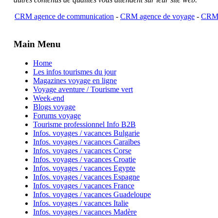
CRM agence de communication
-
CRM agence de voyage
-
CRM 
Main Menu
Home
Les infos tourismes du jour
Magazines voyage en ligne
Voyage aventure / Tourisme vert
Week-end
Blogs voyage
Forums voyage
Tourisme professionnel Info B2B
Infos. voyages / vacances Bulgarie
Infos. voyages / vacances Caraïbes
Infos. voyages / vacances Corse
Infos. voyages / vacances Croatie
Infos. voyages / vacances Egypte
Infos. voyages / vacances Espagne
Infos. voyages / vacances France
Infos. voyages / vacances Guadeloupe
Infos. voyages / vacances Italie
Infos. voyages / vacances Madère