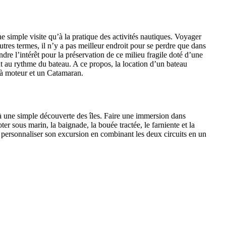
ne simple visite qu’à la pratique des activités nautiques. Voyager
tres termes, il n’y a pas meilleur endroit pour se perdre que dans
ndre l’intérêt pour la préservation de ce milieu fragile doté d’une
 au rythme du bateau. A ce propos, la location d’un bateau
 à moteur et un Catamaran.
qu’à une simple découverte des îles. Faire une immersion dans
r sous marin, la baignade, la bouée tractée, le farniente et la
our personnaliser son excursion en combinant les deux circuits en un