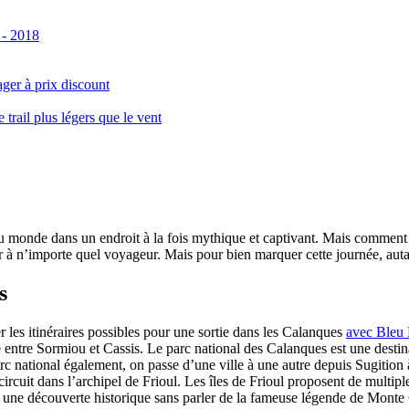
 - 2018
ger à prix discount
ail plus légers que le vent
monde dans un endroit à la fois mythique et captivant. Mais comment se 
 à n’importe quel voyageur. Mais pour bien marquer cette journée, autant
s
er les itinéraires possibles pour une sortie dans les Calanques
avec Bleu
le entre Sormiou et Cassis. Le parc national des Calanques est une dest
rc national également, on passe d’une ville à une autre depuis Sugition 
circuit dans l’archipel de Frioul. Les îles de Frioul proposent de multipl
 à une découverte historique sans parler de la fameuse légende de Monte 