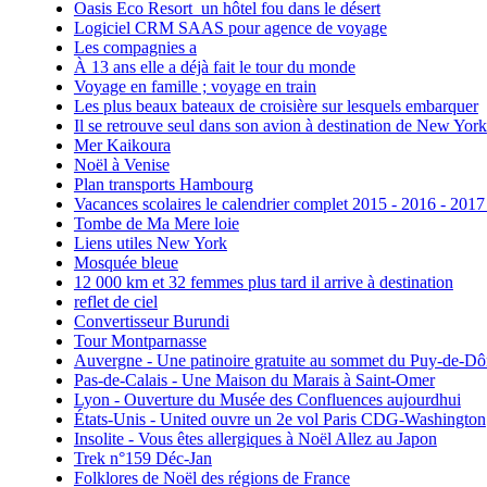
Oasis Eco Resort un hôtel fou dans le désert
Logiciel CRM SAAS pour agence de voyage
Les compagnies a
À 13 ans elle a déjà fait le tour du monde
Voyage en famille ; voyage en train
Les plus beaux bateaux de croisière sur lesquels embarquer
Il se retrouve seul dans son avion à destination de New York
Mer Kaikoura
Noël à Venise
Plan transports Hambourg
Vacances scolaires le calendrier complet 2015 - 2016 - 2017
Tombe de Ma Mere loie
Liens utiles New York
Mosquée bleue
12 000 km et 32 femmes plus tard il arrive à destination
reflet de ciel
Convertisseur Burundi
Tour Montparnasse
Auvergne - Une patinoire gratuite au sommet du Puy-de-D
Pas-de-Calais - Une Maison du Marais à Saint-Omer
Lyon - Ouverture du Musée des Confluences aujourdhui
États-Unis - United ouvre un 2e vol Paris CDG-Washington
Insolite - Vous êtes allergiques à Noël Allez au Japon
Trek n°159 Déc-Jan
Folklores de Noël des régions de France