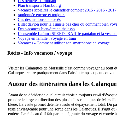
Les oeillères Taroudant
Plan transports Hambourg
Vacances scolaires le calendrier complet 2015 - 2016 - 2017
randonnée encore et toujours
Ces destinations de lexcès
Billet davion pour la Tunisie pas cher ou comment bien voya
Des vacances bien-être en thalasso
L’ensemble Lafuma SPEEDTRAIL le pantalon et la veste de tr
Voyage en famille ; voyage en train
Vacances - Comment utiliser son smartphone en voyage
Récits - Info vacances / voyage
Visiter les Calanques de Marseille c’est comme voyager au bout du 
Calanques rentre pratiquement dans l’air du temps et peut convenir
Autour des itinéraires dans les Calanque
Avant de se décider de quel circuit choisir, toujours est-il d’évoqu
prendre le large en direction des plus belles calanques de Marseil
bleue. La visite promet détente absolu et dépaysement total. Du pa
reste envisageable pour une sortie dans les Calanques. Il s’agit du 
entière. Le château d’if fait partie intégrante du voyage et convie