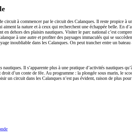
le
de circuit à commencer par le circuit des Calanques. Il reste propice à u
 aiment la nature et à ceux qui recherchent une échappée belle. En d’au
nt en dehors des plaisirs nautiques. Visiter le parc national c’est compre
lanque à une autre et profiter des paysages immaculés qui se succèdent
yage inoubliable dans les Calanques. On peut trancher entre un bateau
orts nautiques. Il s’apparente plus à une pratique d’activités nautiques 
droit d’un conte de fée. Au programme : la plongée sous marin, le scoote
 choisir un circuit dans les Calanques n’est pas évident, raison de plus p
onde