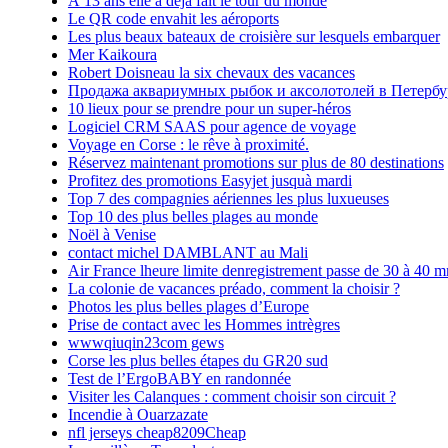
À 13 ans elle a déjà fait le tour du monde
Le QR code envahit les aéroports
Les plus beaux bateaux de croisière sur lesquels embarquer
Mer Kaikoura
Robert Doisneau la six chevaux des vacances
Продажа аквариумных рыбок и аксолотолей в Петербу
10 lieux pour se prendre pour un super-héros
Logiciel CRM SAAS pour agence de voyage
Voyage en Corse : le rêve à proximité.
Réservez maintenant promotions sur plus de 80 destinations
Profitez des promotions Easyjet jusquà mardi
Top 7 des compagnies aériennes les plus luxueuses
Top 10 des plus belles plages au monde
Noël à Venise
contact michel DAMBLANT au Mali
Air France lheure limite denregistrement passe de 30 à 40 m
La colonie de vacances préado, comment la choisir ?
Photos les plus belles plages d’Europe
Prise de contact avec les Hommes intrègres
wwwqiuqin23com gews
Corse les plus belles étapes du GR20 sud
Test de l’ErgoBABY en randonnée
Visiter les Calanques : comment choisir son circuit ?
Incendie à Ouarzazate
nfl jerseys cheap8209Cheap