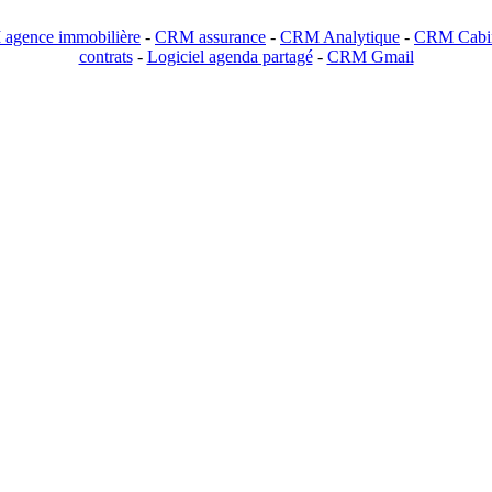
agence immobilière
-
CRM assurance
-
CRM Analytique
-
CRM Cabin
contrats
-
Logiciel agenda partagé
-
CRM Gmail