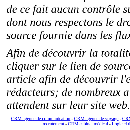
de ce fait aucun contrôle s
dont nous respectons le dro
source fournie dans les flu
Afin de découvrir la totali
cliquer sur le lien de sou
article afin de découvrir l'
rédacteurs; de nombreux au
attendent sur leur site web
CRM agence de communication
-
CRM agence de voyage
-
CRM
recrutement
-
CRM cabinet médical
-
Logiciel d